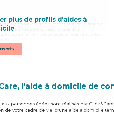
r plus de profils d’aides à
mique, Martin a 18 ans d'expérience et possède un diplôme
cile
aitrisant bien les troubles neurologiques et la
e obstructive, Martin apporte ses services de activités,
repas*
nscris
Care, l'aide à domicile de co
s aux personnes âgées sont réalisés par Click&Car
 de votre cadre de vie, d'une aide à domicile tem