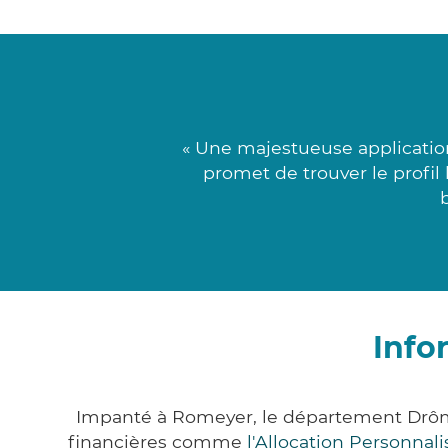
« Une majestueuse applicatio
promet de trouver le profil 
Info
Impanté à Romeyer, le département Drôm
financières comme
l'Allocation Personna