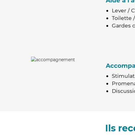
Aide à l
Lever / 
Toilette
Gardes d
Accomp
Stimulat
Promen
Discussio
Ils r