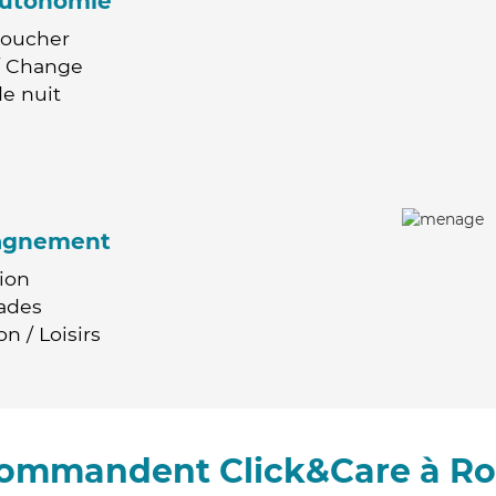
'autonomie
Coucher
 / Change
e nuit
agnement
ion
ades
n / Loisirs
ecommandent Click&Care à R