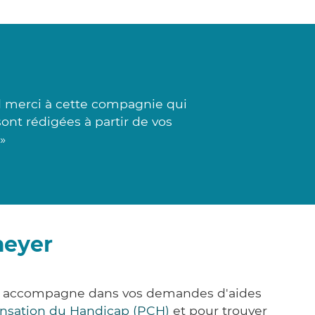
d merci à cette compagnie qui
sont rédigées à partir de vos
»
meyer
us accompagne dans vos demandes d'aides
nsation du Handicap (PCH)
et pour trouver