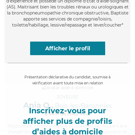
d'expérience et possède un diplôme d'Etat d'aide-soignant
(AS). Maitrisant bien les troubles rénaux ou urologiques et
la bronchopneumopathie chronique obstructive, Baptiste
apporte ses services de compagnie/loisirs,
toilette/habillage, lessive/repassage et lever/coucher*
Afficher le profil
Présentation déclarative du candidat, soumise à
vérification avant toute mise en relation
JOYEUSE
Ania Q.,
Buis-les-Baronnies
Inscrivez-vous pour
à 5km de chez Vous
afficher plus de profils
Rigoureuse
, communicative et chaleureuse, Ania a 4 ans
d’aides à domicile
d'expérience et possède un diplôme d'État d'Auxiliaire de