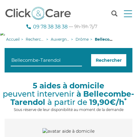
T
o
g
09 78 38 38 38
— 9h-19h 7j/7
g
l
Accueil
Recherche aide à domicile
Auvergne-Rhône-Alpes
Drôme
Bellecombe-Tarendol
e
n
a
Rechercher
v
i
g
a
5 aides à domicile
t
peuvent intervenir
à Bellecombe-
i
o
*
Tarendol
à partir de
19,90€/h
n
Sous réserve de leur disponibilité au moment de la demande