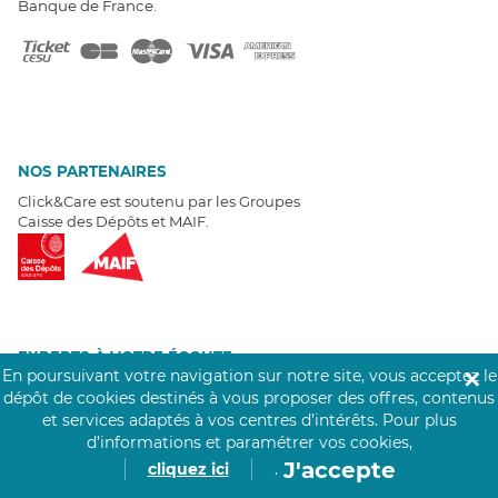
Banque de France.
NOS PARTENAIRES
Click&Care est soutenu par les Groupes
Caisse des Dépôts et MAIF.
EXPERTS À VOTRE ÉCOUTE
En poursuivant votre navigation sur notre site, vous acceptez le
✕
Un besoin de recrutement ? Click&Care vous accompagne par
dépôt de cookies destinés à vous proposer des offres, contenus
téléphone 7/7
.
et services adaptés à vos centres d’intérêts.
Pour plus
Être rappelé aujourd'hui
d’informations et paramétrer vos cookies,
J'accepte
cliquez ici
.
T
É
MOIGNAGES CLIENTS