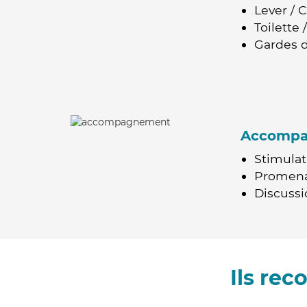
Lever / 
Toilette
Gardes d
Accomp
Stimulat
Promen
Discussio
Ils re