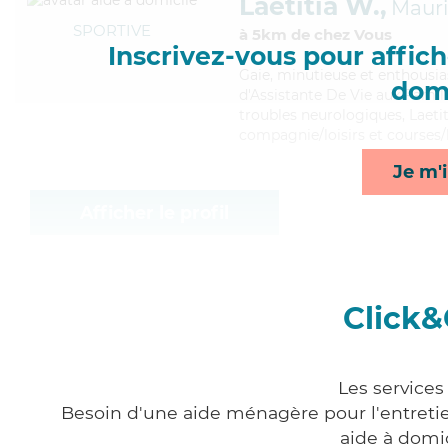
Laetitia W.,
Maur
SPORTIVE
à 5km de chez Vous
Inscrivez-vous pour affiche
Gaie
, minutieuse et enthousia
domi
d'Assistante De Vie aux Famill
troubles neurologiques, Laeti
compagnie/loisirs et courses/l
Je m'i
Afficher le profil
Click&
Les services
Besoin d'une aide ménagère pour l'entretien
aide à domi