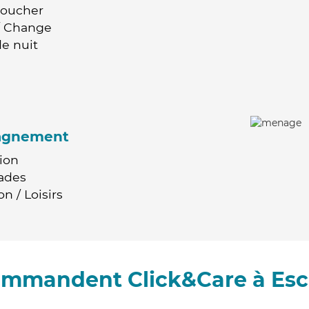
Coucher
 / Change
e nuit
agnement
ion
ades
n / Loisirs
commandent Click&Care à Esco