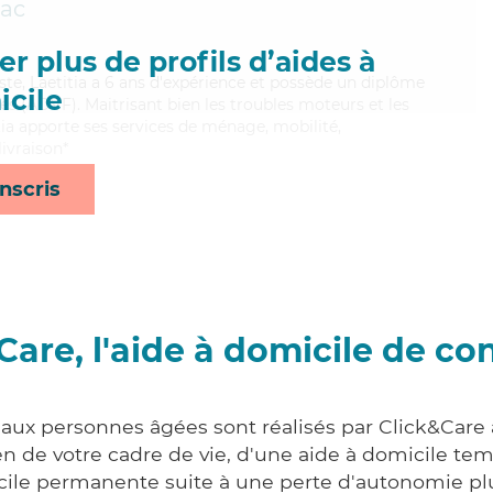
iac
r plus de profils d’aides à
ste, Laetitia a 6 ans d'expérience et possède un diplôme
cile
es (ADVF). Maitrisant bien les troubles moteurs et les
tia apporte ses services de ménage, mobilité,
ivraison*
nscris
Care, l'aide à domicile de co
 aux personnes âgées sont réalisés par Click&Care à
 de votre cadre de vie, d'une aide à domicile tem
cile permanente suite à une perte d'autonomie pl