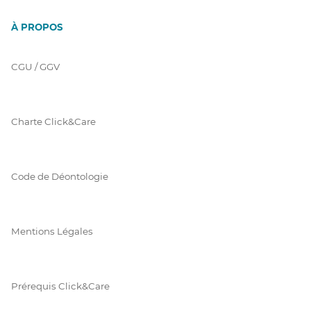
À PROPOS
CGU / GGV
Charte Click&Care
Code de Déontologie
Mentions Légales
Prérequis Click&Care