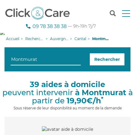
T
o
g
09 78 38 38 38
— 9h-19h 7j/7
g
l
Accueil
Recherche aide à domicile
Auvergne-Rhône-Alpes
Cantal
Montmurat
e
n
a
Rechercher
v
i
g
a
39 aides à domicile
t
peuvent intervenir
à Montmurat
à
i
o
*
partir de
19,90€/h
n
Sous réserve de leur disponibilité au moment de la demande