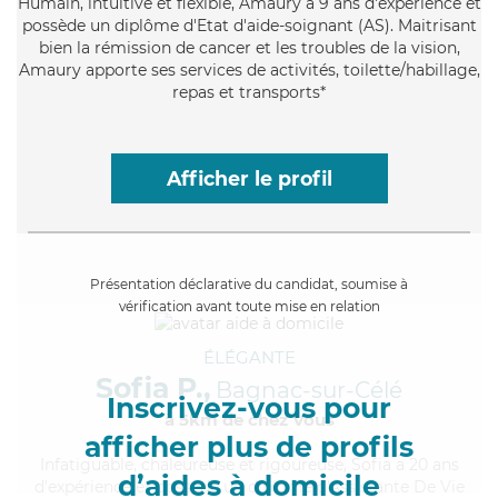
Humain
, intuitive et flexible, Amaury a 9 ans d'expérience et
possède un diplôme d'Etat d'aide-soignant (AS). Maitrisant
bien la rémission de cancer et les troubles de la vision,
Amaury apporte ses services de activités, toilette/habillage,
repas et transports*
Afficher le profil
Présentation déclarative du candidat, soumise à
vérification avant toute mise en relation
ÉLÉGANTE
Sofia P.,
Bagnac-sur-Célé
Inscrivez-vous pour
à 5km de chez Vous
afficher plus de profils
Infatiguable
, chaleureuse et rigoureuse, Sofia a 20 ans
d’aides à domicile
d'expérience et possède un diplôme d'Assistante De Vie