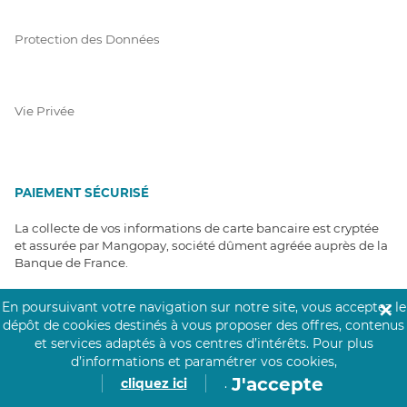
Protection des Données
Vie Privée
PAIEMENT SÉCURISÉ
La collecte de vos informations de carte bancaire est cryptée
et assurée par Mangopay, société dûment agréée auprès de la
Banque de France.
En poursuivant votre navigation sur notre site, vous acceptez le
✕
dépôt de cookies destinés à vous proposer des offres, contenus
et services adaptés à vos centres d’intérêts.
Pour plus
d’informations et paramétrer vos cookies,
J'accepte
cliquez ici
.
NOS PARTENAIRES