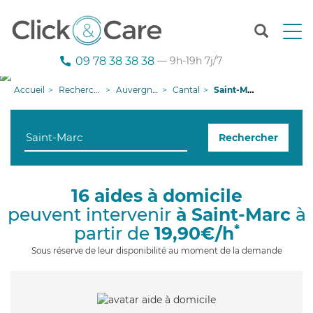
T
o
g
09 78 38 38 38
— 9h-19h 7j/7
g
l
Accueil
Recherche aide à domicile
Auvergne-Rhône-Alpes
Cantal
Saint-Marc
e
n
a
Rechercher
v
i
g
a
16 aides à domicile
t
peuvent intervenir
à Saint-Marc
à
i
o
*
partir de
19,90€/h
n
Sous réserve de leur disponibilité au moment de la demande