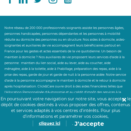
Notre réseau de 200 000 professionnels soignants assiste les personnes âgées,
personnes handicapées, personnes dépendantes et les personnes à mobilité
réduite au domicile des personnes ou en structure. Nos aides à domicile, aides-
soignantes et auxiliaires de vie accompagnent leurs bénéficiaires partout en
France pour les gestes et actes essentiels de la vie quotidienne. Un besoin de
maintien à domicile ? Nos auxiliaires de vie proposent leurs services d'aide à la
personne : maintien du lien social, aide au lever, aide au coucher, aide
ménagère, aide à la toilette, aide à l'habillage, préparation des repas, aide à la
prise des repas, garde de jour et garde de nuit à la personne aidée. Notre service
d'aide à la personne accompagne le maintien à domicile et le retour à domicile
après hospitalisation. Click&Care ouvre droit à des aides financières telles que
l'Allocation Personnalisée d'Autonomie et au crédit d'impôt des services à la
personne à hauteur de 50%. Un besoin de personnel hospitalier en
En poursuivant votre navigation sur notre site, vous acceptez le
✕
établissement ? Click&Care recrute pour vous les soignants et infirmiers les plus
dépôt de cookies destinés à vous proposer des offres, contenus
expérimentés et proches de vous.
et services adaptés à vos centres d’intérêts.
Pour plus
d’informations et paramétrer vos cookies,
J'accepte
cliquez ici
.