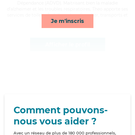
Dépendance (ADVD). Maitrisant bien la maladie
d'alzheimer et les troubles respiratoires, Theo apporte ses
services de toilette/habillage, lever/coucher, transports et
Je m'inscris
compagnie/loisirs*
Afficher le profil
Comment pouvons-
nous vous aider ?
Avec un réseau de plus de 180 000 professionnels,