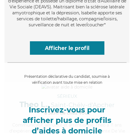
d'expérience et possède un diplôme d'État d'Auxiliaire de
Vie Sociale (DEAVS). Maitrisant bien la sclérose latérale
amyotrophique et la dépression, Isabelle apporte ses
services de toilette/habillage, compagnie/loisirs,
surveillance de nuit et lever/coucher*
Afficher le profil
Présentation déclarative du candidat, soumise à
vérification avant toute mise en relation
SÉRIEUX
Theo L.,
Saint-Chély-d'Apcher
Inscrivez-vous pour
à 5km de chez Vous
afficher plus de profils
Communicatif
, altruiste et attentionné, Theo a 11 ans
d’aides à domicile
d'expérience et possède un diplôme d'Assistante De Vie