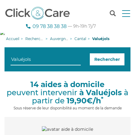
T
o
g
09 78 38 38 38
— 9h-19h 7j/7
g
l
Accueil
Recherche aide à domicile
Auvergne-Rhône-Alpes
Cantal
Valuéjols
e
n
a
Rechercher
v
i
g
a
14 aides à domicile
t
peuvent intervenir
à Valuéjols
à
i
o
*
partir de
19,90€/h
n
Sous réserve de leur disponibilité au moment de la demande