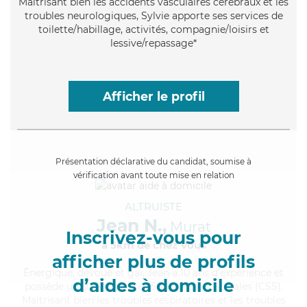
Maitrisant bien les accidents vasculaires cérébraux et les
troubles neurologiques, Sylvie apporte ses services de
toilette/habillage, activités, compagnie/loisirs et
lessive/repassage*
Afficher le profil
Présentation déclarative du candidat, soumise à
vérification avant toute mise en relation
ALTRUISTE
Jean N.,
Murat
Inscrivez-vous pour
à 5km de chez Vous
afficher plus de profils
Énergique
, dévoué et gai, Jean a 10 ans d'expérience et
d’aides à domicile
possède un BEP Carrières Sanitaires et Sociales (CSS).
Maitrisant bien les troubles respiratoires et les troubles