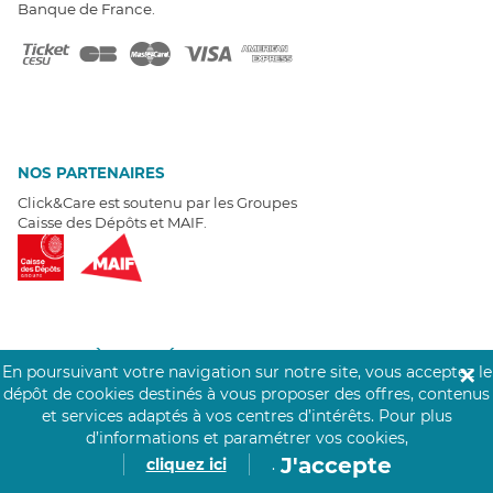
Banque de France.
NOS PARTENAIRES
Click&Care est soutenu par les Groupes
Caisse des Dépôts et MAIF.
EXPERTS À VOTRE ÉCOUTE
En poursuivant votre navigation sur notre site, vous acceptez le
✕
Un besoin de recrutement ? Click&Care vous accompagne par
dépôt de cookies destinés à vous proposer des offres, contenus
téléphone 7/7
.
et services adaptés à vos centres d’intérêts.
Pour plus
Être rappelé aujourd'hui
d’informations et paramétrer vos cookies,
J'accepte
cliquez ici
.
T
É
MOIGNAGES CLIENTS