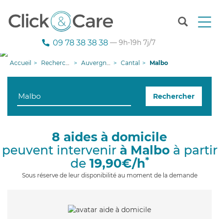
T
o
g
09 78 38 38 38
— 9h-19h 7j/7
g
l
Accueil
Recherche aide à domicile
Auvergne-Rhône-Alpes
Cantal
Malbo
e
n
a
Rechercher
v
i
g
a
8 aides à domicile
t
peuvent intervenir
à Malbo
à partir
i
o
*
de
19,90€/h
n
Sous réserve de leur disponibilité au moment de la demande