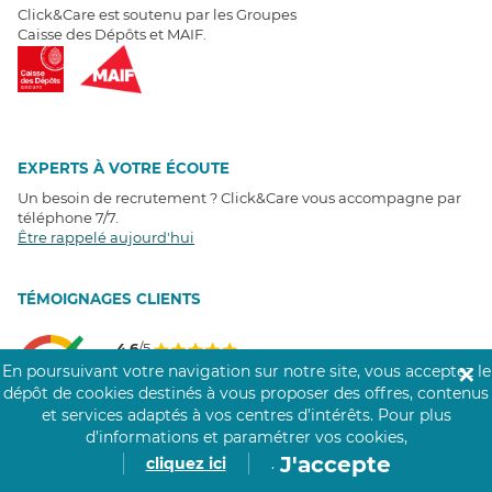
Click&Care est soutenu par les Groupes
Caisse des Dépôts et MAIF.
EXPERTS À VOTRE ÉCOUTE
Un besoin de recrutement ? Click&Care vous accompagne par
téléphone 7/7
.
Être rappelé aujourd'hui
T
É
MOIGNAGES CLIENTS
4,6
/5
Avis clients
récoltés sur
En poursuivant votre navigation sur notre site, vous acceptez le
✕
Google
dépôt de cookies destinés à vous proposer des offres, contenus
et services adaptés à vos centres d’intérêts.
Pour plus
d’informations et paramétrer vos cookies,
J'accepte
cliquez ici
.
COMMUNAUTÉ CLICK&CARE