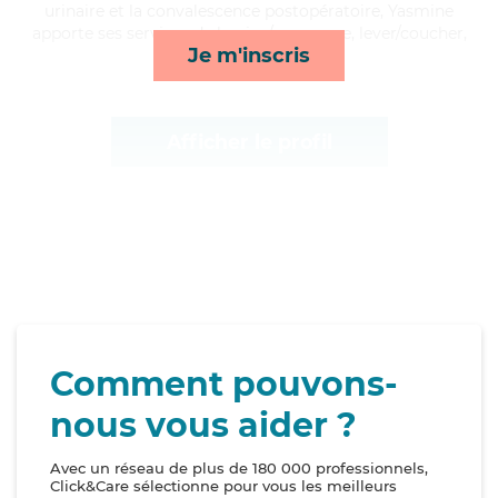
urinaire et la convalescence postopératoire, Yasmine
apporte ses services de lessive/repassage, lever/coucher,
Je m'inscris
ménage et repas*
Afficher le profil
Comment pouvons-
nous vous aider ?
Avec un réseau de plus de 180 000 professionnels,
Click&Care sélectionne pour vous les meilleurs