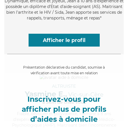
Dynamique
, efficace et joyeux, Jean a 10 ans d'expérience et
possède un diplôme d'Etat d'aide-soignant (AS). Maitrisant
bien l'arthrite et le HIV / Sida, Jean apporte ses services de
rappels, transports, ménage et repas*
Afficher le profil
Présentation déclarative du candidat, soumise à
vérification avant toute mise en relation
ALTRUISTE
Yasmine E.,
Vic-sur-Cère
Inscrivez-vous pour
à 5km de chez Vous
afficher plus de profils
Fiable
, dévouée et polyvalente, Yasmine a 8 ans
d’aides à domicile
d'expérience et possède un diplôme d'Aide Médico-
Psychologique (AMP). Maitrisant bien l'incontinence