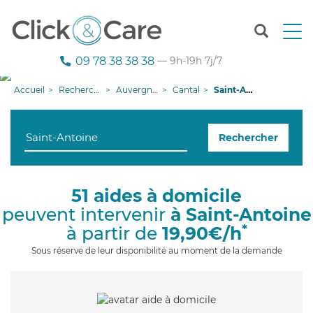
T
o
g
09 78 38 38 38
— 9h-19h 7j/7
g
l
Accueil
Recherche aide à domicile
Auvergne-Rhône-Alpes
Cantal
Saint-Antoine
e
n
a
Rechercher
v
i
g
a
51 aides à domicile
t
peuvent intervenir
à Saint-Antoine
i
o
*
à partir de
19,90€/h
n
Sous réserve de leur disponibilité au moment de la demande