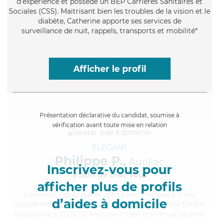
d'expérience et possède un BEP Carrières Sanitaires et
Sociales (CSS). Maitrisant bien les troubles de la vision et le
diabète, Catherine apporte ses services de
surveillance de nuit, rappels, transports et mobilité*
Afficher le profil
Présentation déclarative du candidat, soumise à
vérification avant toute mise en relation
ÉLÉGANT
Philippe P.,
Aurillac
Inscrivez-vous pour
à 5km de chez Vous
afficher plus de profils
Généreux
, rigoureux et volontaire, Philippe a 11 ans
d’aides à domicile
d'expérience et possède un diplôme d'Assistante De Vie
Dépendance (ADVD). Maitrisant bien la sclérose latérale