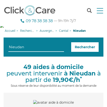
T
o
g
09 78 38 38 38
— 9h-19h 7j/7
g
l
Accueil
Recherche aide à domicile
Auvergne-Rhône-Alpes
Cantal
Nieudan
e
n
a
Rechercher
v
i
g
a
49 aides à domicile
t
peuvent intervenir
à Nieudan
à
i
o
*
partir de
19,90€/h
n
Sous réserve de leur disponibilité au moment de la demande