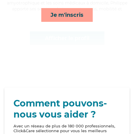
amyotrophique et les soins médicaux à domicile, Philippe
apporte ses services de transports, repas, mobilité et
Je m'inscris
courses/livraison*
Afficher le profil
Comment pouvons-
nous vous aider ?
Avec un réseau de plus de 180 000 professionnels,
Click&Care sélectionne pour vous les meilleurs