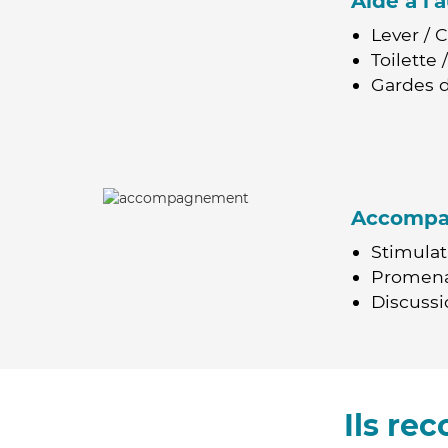
Aide à l
Lever / 
Toilette
Gardes d
Accomp
Stimulat
Promen
Discussio
Ils re