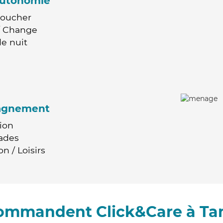
'autonomie
Coucher
 / Change
e nuit
agnement
ion
ades
n / Loisirs
commandent Click&Care à Ta