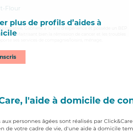
t-Flour
r plus de profils d’aides à
coopérative, Gabrielle a 10 ans d'expérience et possède un BEP
cile
s (CSS). Maitrisant bien la rémission de cancer et les troubles
apporte ses services de compagnie/loisirs, ménage,
nscris
Care, l'aide à domicile de co
s aux personnes âgées sont réalisés par Click&Care 
 de votre cadre de vie, d'une aide à domicile tem