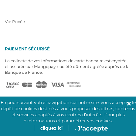
Vie Privée
PAIEMENT SÉCURISÉ
La collecte de vos informations de carte bancaire est cryptée
et assurée par Mangopay, société dûment agréée auprès de la
Banque de France.
En poursuivant votre navigation sur notre site, vous acceptez le
✕
dépôt de cookies destinés à vous proposer des offres, contenus
et services adaptés à vos centres d’intérêts.
Pour plus
NOS PARTENAIRES
d’informations et paramétrer vos cookies,
Click&Care est soutenu par les Groupes
J'accepte
cliquez ici
.
Caisse des Dépôts et MAIF.