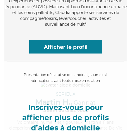
d'expérience et possède un diplôme d'Assistante De Vie
Dépendance (ADVD). Maitrisant bien l'incontinence urinaire
et les soins palliatifs, Claudia apporte ses services de
compagnie/loisirs, lever/coucher, activités et
surveillance de nuit*
Afficher le profil
Présentation déclarative du candidat, soumise à
vérification avant toute mise en relation
SÉRIEUX
Martin H.,
Gannat
Inscrivez-vous pour
à 5km de chez Vous
afficher plus de profils
Volontaire
, humain et rigoureux, Martin a 11 ans
d’aides à domicile
d'expérience et possède un diplôme d'Assistante De Vie