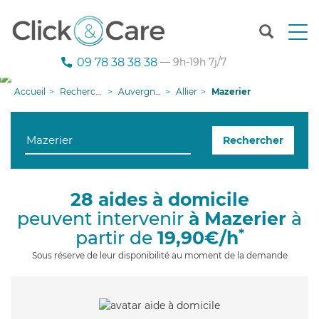
T
o
g
09 78 38 38 38
— 9h-19h 7j/7
g
l
Accueil
Recherche aide à domicile
Auvergne-Rhône-Alpes
Allier
Mazerier
e
n
a
Rechercher
v
i
g
a
28 aides à domicile
t
peuvent intervenir
à Mazerier
à
i
o
*
partir de
19,90€/h
n
Sous réserve de leur disponibilité au moment de la demande