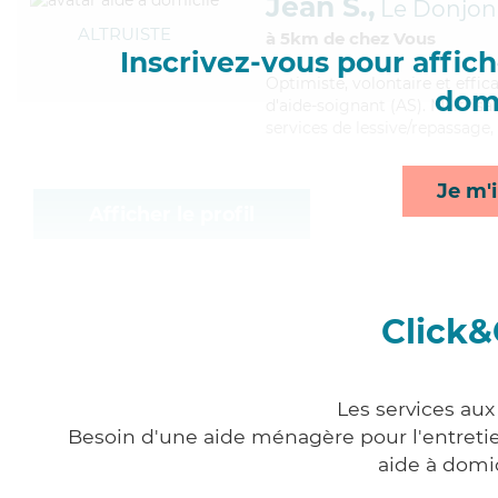
Jean S.,
Le Donjon
ALTRUISTE
à 5km de chez Vous
Inscrivez-vous pour affiche
Optimiste
, volontaire et effi
domi
d'aide-soignant (AS). Maitrisa
services de lessive/repassage, 
Je m'i
Afficher le profil
Click&
Les services aux
Besoin d'une aide ménagère pour l'entretien
aide à domi