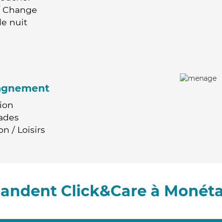
 / Change
e nuit
agnement
ion
ades
n / Loisirs
andent Click&Care à Monéta