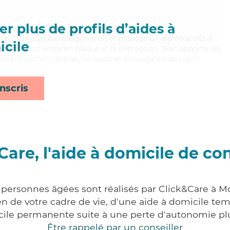
r plus de profils d’aides à
cace, Jean a 20 ans d'expérience et possède un diplôme d'Etat
cile
nt bien la sclérose en plaque et la dépression, Jean apporte ses
lever/coucher, courses/livraison et surveillance de nuit*
nscris
Care, l'aide à domicile de co
 personnes âgées sont réalisés par Click&Care à M
 de votre cadre de vie, d'une aide à domicile tem
cile permanente suite à une perte d'autonomie pl
Être rappelé par un conseiller