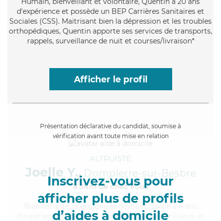
Humain
, bienveillant et volontaire, Quentin a 20 ans
d'expérience et possède un BEP Carrières Sanitaires et
Sociales (CSS). Maitrisant bien la dépression et les troubles
orthopédiques, Quentin apporte ses services de transports,
rappels, surveillance de nuit et courses/livraison*
Afficher le profil
Présentation déclarative du candidat, soumise à
vérification avant toute mise en relation
ALTRUISTE
Joelle Y.,
Dompierre-sur-Besbre
Inscrivez-vous pour
à 5km de chez Vous
afficher plus de profils
Bienveillante
, énergique et dévouée, Joelle a 4 ans
d’aides à domicile
d'expérience et possède un BEP Carrières Sanitaires et