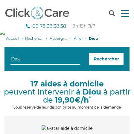
T
o
g
09 78 38 38 38
— 9h-19h 7j/7
g
l
Accueil
Recherche aide à domicile
Auvergne-Rhône-Alpes
Allier
Diou
e
n
a
Rechercher
v
i
g
a
17 aides à domicile
t
peuvent intervenir
à Diou
à partir
i
o
*
de
19,90€/h
n
Sous réserve de leur disponibilité au moment de la demande