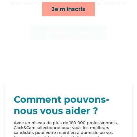
apporte ses services de transports, rappels, ménage et
Je m'inscris
surveillance de nuit*
Afficher le profil
Comment pouvons-
nous vous aider ?
Avec un réseau de plus de 180 000 professionnels,
Click&Care sélectionne pour vous les meilleurs
candidats pour votre maintien à domicile ou vos