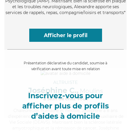
Psychologique (AMP). Maitrisant bien la sclérose en plaque
et les troubles neurologiques, Alexandre apporte ses
services de rappels, repas, compagnie/loisirs et transports*
Afficher le profil
Présentation déclarative du candidat, soumise à
vérification avant toute mise en relation
ALTRUISTE
Joséphine C.,
Moulins
Inscrivez-vous pour
à 5km de chez Vous
afficher plus de profils
Chaleureuse
, humaine et flexible, Joséphine a 8 ans
d’aides à domicile
d'expérience et possède un diplôme d'État d'Auxiliaire de
Vie Sociale (DEAVS). Maitrisant bien la sclérose latérale
amyotrophique et la rémission de cancer, Joséphine