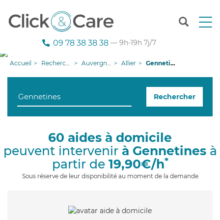
T
o
g
09 78 38 38 38
— 9h-19h 7j/7
g
l
Accueil
Recherche aide à domicile
Auvergne-Rhône-Alpes
Allier
Gennetines
e
n
a
Rechercher
v
i
g
a
60 aides à domicile
t
peuvent intervenir
à Gennetines
à
i
o
*
partir de
19,90€/h
n
Sous réserve de leur disponibilité au moment de la demande