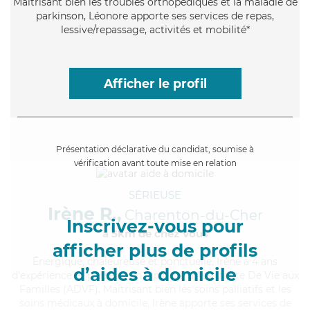
Maitrisant bien les troubles orthopédiques et la maladie de
parkinson, Léonore apporte ses services de repas,
lessive/repassage, activités et mobilité*
Afficher le profil
Présentation déclarative du candidat, soumise à
vérification avant toute mise en relation
SÉRIEUSE
Irène R.,
Charenton-du-Cher
Inscrivez-vous pour
à 5km de chez Vous
afficher plus de profils
Énergique
, chaleureuse et ponctuelle, Irène a 4 ans
d’aides à domicile
d'expérience et possède un diplôme d'Assistante De Vie aux
Familles (ADVF). Maitrisant bien les soins palliatifs et les
soins médicaux à domicile, Irène apporte ses services de