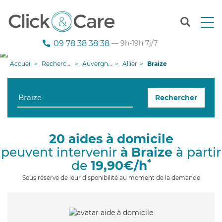
T
o
g
09 78 38 38 38
— 9h-19h 7j/7
g
l
Accueil
Recherche aide à domicile
Auvergne-Rhône-Alpes
Allier
Braize
e
n
a
Rechercher
v
i
g
a
20 aides à domicile
t
peuvent intervenir
à Braize
à partir
i
o
*
de
19,90€/h
n
Sous réserve de leur disponibilité au moment de la demande