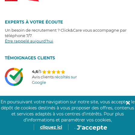
EXPERTS À VOTRE ÉCOUTE
Un besoin de recrutement ? Click&Care vous accompagne par
téléphone 7/7
.
Être rappelé aujourd'hui
T
É
MOIGNAGES CLIENTS
4,6
/5
Avis clients
récoltés sur
Google
En poursuivant votre navigation sur notre site, vous acceptez le
✕
dépôt de cookies destinés à vous proposer des offres, contenus
COMMUNAUTÉ CLICK&CARE
et services adaptés à vos centres d’intérêts.
Pour plus
d’informations et paramétrer vos cookies,
J'accepte
cliquez ici
.