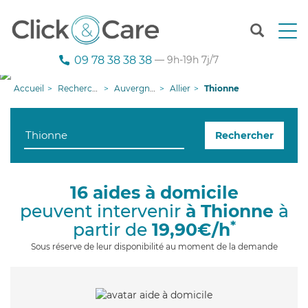
T
o
g
09 78 38 38 38
— 9h-19h 7j/7
g
l
Accueil
Recherche aide à domicile
Auvergne-Rhône-Alpes
Allier
Thionne
e
n
a
Rechercher
v
i
g
a
16 aides à domicile
t
peuvent intervenir
à Thionne
à
i
o
*
partir de
19,90€/h
n
Sous réserve de leur disponibilité au moment de la demande