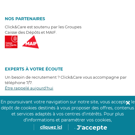
NOS PARTENAIRES
Click&Care est soutenu par les Groupes
Caisse des Dépôts et MAIF.
EXPERTS À VOTRE ÉCOUTE
Un besoin de recrutement ? Click&Care vous accompagne par
téléphone 7/7
.
Être rappelé aujourd'hui
En poursuivant votre navigation sur notre site, vous acceptez le
✕
T
É
MOIGNAGES CLIENTS
dépôt de cookies destinés à vous proposer des offres, contenus
et services adaptés à vos centres d’intérêts.
Pour plus
4,6
/5
d’informations et paramétrer vos cookies,
Avis clients
récoltés sur
J'accepte
cliquez ici
.
Google