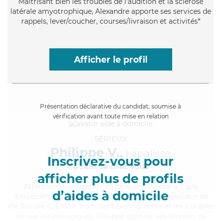
Maitrisant bien les troubles de l'audition et la sclérose
latérale amyotrophique, Alexandre apporte ses services de
rappels, lever/coucher, courses/livraison et activités*
Afficher le profil
Présentation déclarative du candidat, soumise à
vérification avant toute mise en relation
SÉRIEUX
Philippe V.,
Lapalisse
Inscrivez-vous pour
à 5km de chez Vous
afficher plus de profils
Attentionné
, coopératif et dévoué, Philippe a 7 ans
d’aides à domicile
d'expérience et possède un diplôme d'État d'Auxiliaire de
Vie Sociale (DEAVS). Maitrisant bien l'arthrite et les troubles
rénaux ou urologiques, Philippe apporte ses services de