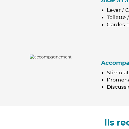
Aide à l
Lever / 
Toilette
Gardes d
Accomp
Stimulat
Promen
Discussio
Ils 