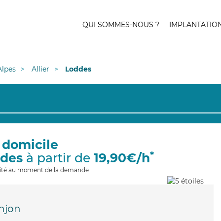
QUI SOMMES-NOUS ?
IMPLANTATIO
lpes
Allier
Loddes
 domicile
*
ddes
à partir de
19,90€/h
ilité au moment de la demande
njon