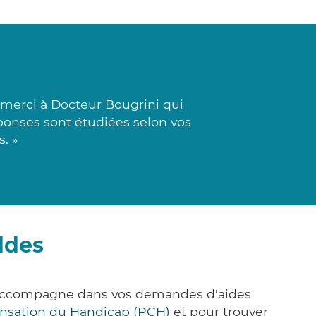
merci à Docteur Bougrini qui
éponses sont étudiées selon vos
. »
ddes
us accompagne dans vos demandes d'aides
nsation du Handicap (PCH)
et pour trouver