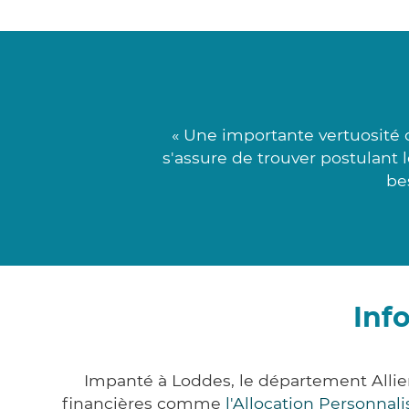
« Une importante vertuosité
s'assure de trouver postulant 
be
Inf
Impanté à Loddes, le département Allie
financières comme
l'Allocation Personna