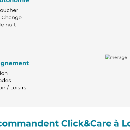
'autonomie
Coucher
 / Change
e nuit
agnement
ion
ades
n / Loisirs
recommandent Click&Care à L