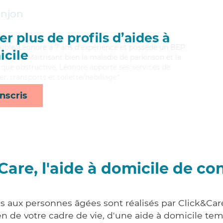
onjon
r plus de profils d’aides à
exible, Léonore a 7 ans d'expérience et possède un BEP
cile
s (CSS). Maitrisant bien la maladie de parkinson et la
e obstructive, Léonore apporte ses services de
r, transports et toilette/habillage*
nscris
Care, l'aide à domicile de co
es aux personnes âgées sont réalisés par Click&Car
 de votre cadre de vie, d'une aide à domicile tem