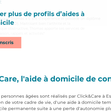
t
r plus de profils d’aides à
amique, Thomas a 6 ans d'expérience et possède un diplôme
cile
 (ADVD). Maitrisant bien l'arthrite et la
ue obstructive, Thomas apporte ses services de
aison, rappels et activités*
nscris
Care, l'aide à domicile de co
x personnes âgées sont réalisés par Click&Care à Es
 de votre cadre de vie, d'une aide à domicile tem
cile permanente suite à une perte d'autonomie pl