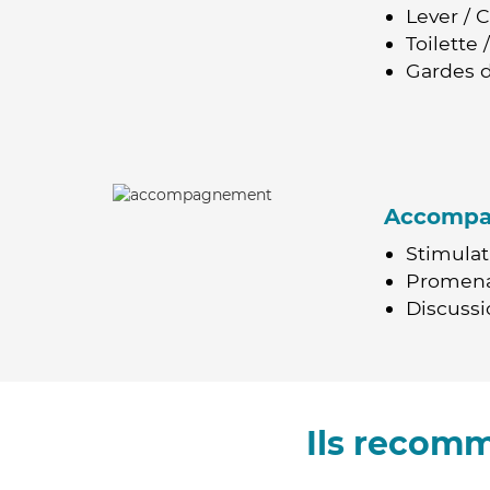
Lever / 
Toilette
Gardes d
Accomp
Stimulat
Promen
Discussio
Ils recomm