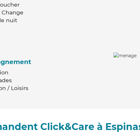
Coucher
 / Change
e nuit
agnement
ion
ades
n / Loisirs
andent Click&Care à Espina