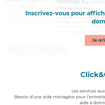
Thomas S.,
Venda
JOYEUX
à 5km de chez Vous
Inscrivez-vous pour affiche
Soigneux
, volontaire et dyn
domi
d'Assistante De Vie Dépendance
bronchopneumopathie chroniq
toilette/habillage, courses/livr
Je m'i
Afficher le profil
Click&
Les services au
Besoin d'une aide ménagère pour l'entretien
aide à domi