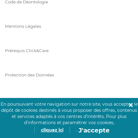
Code de Déontologie
Mentions Légales
Prérequis Click&Care
Protection des Données
Vie Privée
En poursuivant votre navigation sur notre site, vous acceptez le
✕
dépôt de cookies destinés à vous proposer des offres, contenus
et services adaptés à vos centres d’intérêts.
Pour plus
d’informations et paramétrer vos cookies,
PAIEMENT SÉCURISÉ
J'accepte
cliquez ici
.