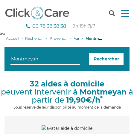
T
o
g
09 78 38 38 38
— 9h-19h 7j/7
g
l
Accueil
Recherche aide à domicile
Provence-Alpes-Côte d'Azur
Var
Montmeyan
e
n
a
Rechercher
v
i
g
a
32 aides à domicile
t
peuvent intervenir
à Montmeyan
à
i
o
*
partir de
19,90€/h
n
Sous réserve de leur disponibilité au moment de la demande