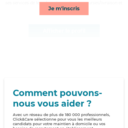
ses services de lever/coucher, activités, courses/livraison et
Je m'inscris
surveillance de nuit*
Afficher le profil
Comment pouvons-
nous vous aider ?
Avec un réseau de plus de 180 000 professionnels,
Click&Care sélectionne pour vous les meilleurs
candidats pour votre maintien à domicile ou vos