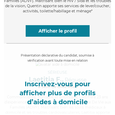
Familles (ADVF). Maitrisant bien le HIV / Sida et les troubles
de la vision, Quentin apporte ses services de lever/coucher,
activités, toilette/habillage et ménage*
Afficher le profil
Présentation déclarative du candidat, soumise à
vérification avant toute mise en relation
SÉRIEUSE
Laetitia F.,
Régusse
Inscrivez-vous pour
à 5km de chez Vous
afficher plus de profils
Communicative
, humaine et volontaire, Laetitia a 23 ans
d’aides à domicile
d'expérience et possède un diplôme d'Assistante De Vie aux
Familles (ADVF). Maitrisant bien les soins médicaux à
domicile et les troubles cardiovasculaires, Laetitia apporte