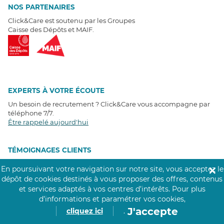
NOS PARTENAIRES
Click&Care est soutenu par les Groupes
Caisse des Dépôts et MAIF.
EXPERTS À VOTRE ÉCOUTE
Un besoin de recrutement ? Click&Care vous accompagne par
téléphone 7/7
.
Être rappelé aujourd'hui
T
É
MOIGNAGES CLIENTS
En poursuivant votre navigation sur notre site, vous acceptez le
✕
4,6
/5
dépôt de cookies destinés à vous proposer des offres, contenus
Avis clients
récoltés sur
et services adaptés à vos centres d’intérêts.
Pour plus
Google
d’informations et paramétrer vos cookies,
J'accepte
cliquez ici
.