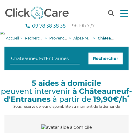
T
o
g
09 78 38 38 38
— 9h-19h 7j/7
g
l
Accueil
Recherche aide à domicile
Provence-Alpes-Côte d'Azur
Alpes-Maritimes
Châteauneuf-d'Entraunes
e
n
a
Rechercher
v
i
g
a
5 aides à domicile
t
peuvent intervenir
à Châteauneuf-
i
o
*
d'Entraunes
à partir de
19,90€/h
n
Sous réserve de leur disponibilité au moment de la demande