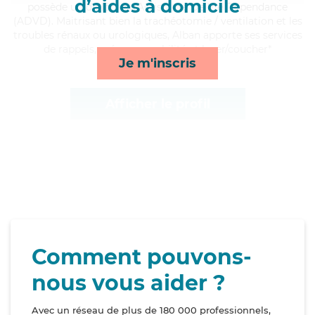
d’aides à domicile
possède un diplôme d'Assistante De Vie Dépendance
(ADVD). Maitrisant bien la trachéotomie / ventilation et les
troubles rénaux ou urologiques, Alban apporte ses services
de rappels, ménage, mobilité et lever/coucher*
Je m'inscris
Afficher le profil
Comment pouvons-
nous vous aider ?
Avec un réseau de plus de 180 000 professionnels,