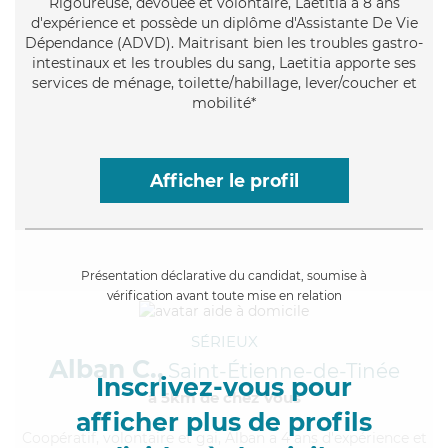
Rigoureuse
, dévouée et volontaire, Laetitia a 8 ans
d'expérience et possède un diplôme d'Assistante De Vie
Dépendance (ADVD). Maitrisant bien les troubles gastro-
intestinaux et les troubles du sang, Laetitia apporte ses
services de ménage, toilette/habillage, lever/coucher et
mobilité*
Afficher le profil
Présentation déclarative du candidat, soumise à
vérification avant toute mise en relation
SÉRIEUX
Alban C.,
Saint-Étienne-de-Tinée
Inscrivez-vous pour
à 5km de chez Vous
afficher plus de profils
Coopératif
, volontaire et gai, Alban a 4 ans d'expérience et