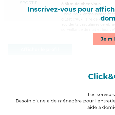
SPORTIF
à 5km de chez Vous
Inscrivez-vous pour affiche
Chaleureux
, enthousiaste et 
domi
d'État d'Auxiliaire de Vie Soci
accidents vasculaires cérébrau
surveillance de nuit et lessiv
Je m'i
Afficher le profil
Click&
Les service
Besoin d'une aide ménagère pour l'entretien
aide à domi