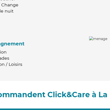
 / Change
e nuit
agnement
ion
ades
n / Loisirs
commandent Click&Care à La