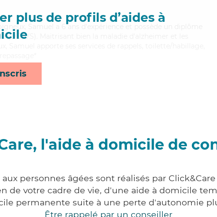
r plus de profils d’aides à
soigneux, Samuel a 6 ans d'expérience et possède un diplôme
cile
ale (DEAVS). Maitrisant bien la maladie d'alzheimer et les
x, Samuel apporte ses services de rappels, toilette/habillage,
e/repassage*
nscris
Care, l'aide à domicile de co
s aux personnes âgées sont réalisés par Click&Care 
 de votre cadre de vie, d'une aide à domicile tem
cile permanente suite à une perte d'autonomie pl
Être rappelé par un conseiller