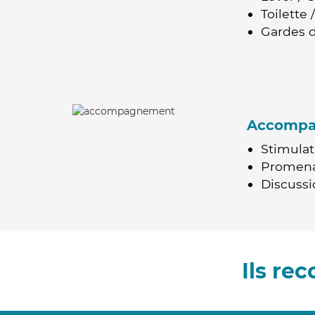
Toilette
Gardes d
Accomp
Stimulat
Promen
Discussio
Ils re