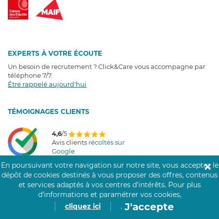
EXPERTS À VOTRE ÉCOUTE
Un besoin de recrutement ? Click&Care vous accompagne par
téléphone 7/7
.
Être rappelé aujourd'hui
T
É
MOIGNAGES CLIENTS
4,6
/5
Avis clients
récoltés sur
Google
En poursuivant votre navigation sur notre site, vous acceptez le
✕
dépôt de cookies destinés à vous proposer des offres, contenus
et services adaptés à vos centres d’intérêts.
Pour plus
COMMUNAUTÉ CLICK&CARE
d’informations et paramétrer vos cookies,
J'accepte
cliquez ici
.