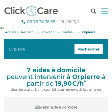
T
o
g
09 78 38 38 38
— 9h-19h 7j/7
g
l
Accueil
Recherche aide à domicile
Provence-Alpes-Côte d'Azur
Hautes-Alpes
Orpierre
e
n
a
Rechercher
v
i
g
a
7 aides à domicile
t
peuvent intervenir
à Orpierre
à
i
o
*
partir de
19,90€/h
n
Sous réserve de leur disponibilité au moment de la demande