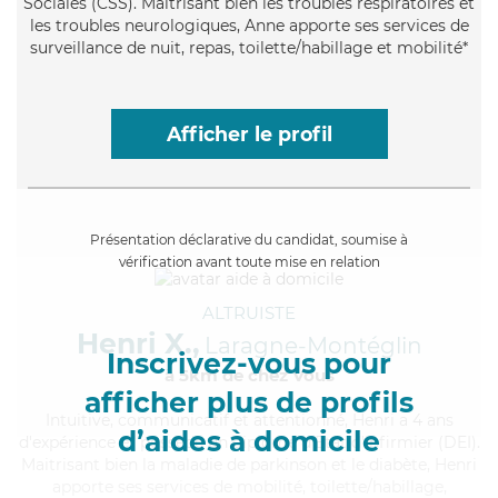
Sociales (CSS). Maitrisant bien les troubles respiratoires et
les troubles neurologiques, Anne apporte ses services de
surveillance de nuit, repas, toilette/habillage et mobilité*
Afficher le profil
Présentation déclarative du candidat, soumise à
vérification avant toute mise en relation
ALTRUISTE
Henri X.,
Laragne-Montéglin
Inscrivez-vous pour
à 5km de chez Vous
afficher plus de profils
Intuitive
, communicatif et attentionné, Henri a 4 ans
d’aides à domicile
d'expérience et possède un diplôme d'Etat d'infirmier (DEI).
Maitrisant bien la maladie de parkinson et le diabète, Henri
apporte ses services de mobilité, toilette/habillage,