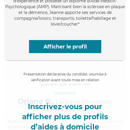
d'expérience et possède un diplôme d'Aide Médico-
Psychologique (AMP). Maitrisant bien la sclérose en plaque
et la démence, Jeanne apporte ses services de
compagnie/loisirs, transports, toilette/habillage et
lever/coucher*
Afficher le profil
Présentation déclarative du candidat, soumise à
vérification avant toute mise en relation
SPORTIVE
Oriane R.,
Laragne-Montéglin
Inscrivez-vous pour
à 5km de chez Vous
afficher plus de profils
Joyeuse
, bienveillante et gaie, Oriane a 5 ans d'expérience
d’aides à domicile
et possède un BEP Carrières Sanitaires et Sociales (CSS).