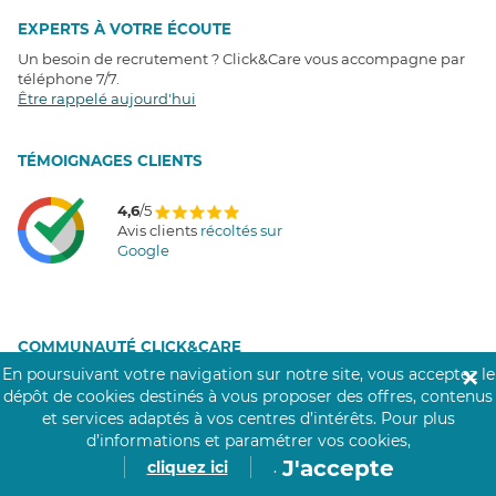
EXPERTS À VOTRE ÉCOUTE
Un besoin de recrutement ? Click&Care vous accompagne par
téléphone 7/7
.
Être rappelé aujourd'hui
T
É
MOIGNAGES CLIENTS
4,6
/5
Avis clients
récoltés sur
Google
COMMUNAUTÉ CLICK&CARE
En poursuivant votre navigation sur notre site, vous acceptez le
✕
dépôt de cookies destinés à vous proposer des offres, contenus
et services adaptés à vos centres d’intérêts.
Pour plus
d’informations et paramétrer vos cookies,
J'accepte
cliquez ici
.