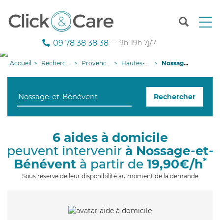
T
o
g
09 78 38 38 38
— 9h-19h 7j/7
g
l
Accueil
Recherche aide à domicile
Provence-Alpes-Côte d'Azur
Hautes-Alpes
Nossage-et-Bénévent
e
n
a
Rechercher
v
i
g
a
6 aides à domicile
t
peuvent intervenir
à Nossage-et-
i
o
*
Bénévent
à partir de
19,90€/h
n
Sous réserve de leur disponibilité au moment de la demande