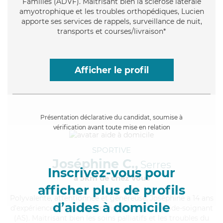
Familles (ADVF). Maitrisant bien la sclérose latérale
amyotrophique et les troubles orthopédiques, Lucien
apporte ses services de rappels, surveillance de nuit,
transports et courses/livraison*
Afficher le profil
Présentation déclarative du candidat, soumise à
vérification avant toute mise en relation
SPORTIVE
Joséphine C.,
Serres
Inscrivez-vous pour
à 5km de chez Vous
afficher plus de profils
Polyvalente
, attentionnée et généreuse, Joséphine a 14 ans
d’aides à domicile
d'expérience et possède un diplôme d'Etat d'aide-soignant
(AS). Maitrisant bien les soins palliatifs et les troubles du