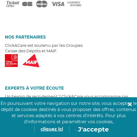
NOS PARTENAIRES
Click&Care est soutenu par les Groupes
Caisse des Dépôts et MAIF.
EXPERTS À VOTRE ÉCOUTE
Un besoin de recrutement ? Click&Care vous accompagne par
téléphone 7/7
.
En poursuivant votre navigation sur notre site, vous acceptez le
✕
Être rappelé aujourd'hui
dépôt de cookies destinés à vous proposer des offres, contenus
et services adaptés à vos centres d’intérêts.
Pour plus
d’informations et paramétrer vos cookies,
T
É
MOIGNAGES CLIENTS
J'accepte
cliquez ici
.