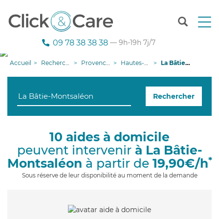
T
o
g
09 78 38 38 38
— 9h-19h 7j/7
g
l
Accueil
Recherche aide à domicile
Provence-Alpes-Côte d'Azur
Hautes-Alpes
La Bâtie-Montsaléon
e
n
a
Rechercher
v
i
g
a
10 aides à domicile
t
peuvent intervenir
à La Bâtie-
i
o
*
Montsaléon
à partir de
19,90€/h
n
Sous réserve de leur disponibilité au moment de la demande