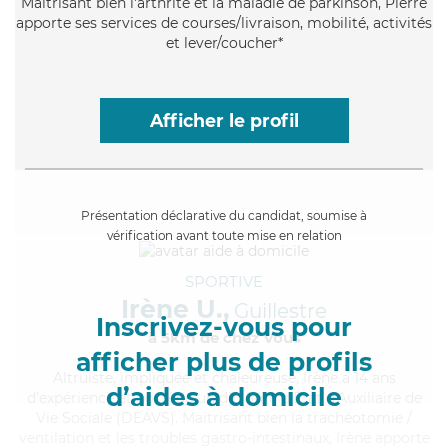
Maitrisant bien l'arthrite et la maladie de parkinson, Pierre
apporte ses services de courses/livraison, mobilité, activités
et lever/coucher*
Afficher le profil
Présentation déclarative du candidat, soumise à
vérification avant toute mise en relation
SPORTIVE
Irène U.,
Guillestre
Inscrivez-vous pour
à 5km de chez Vous
afficher plus de profils
Altruiste
, impliquée et chaleureuse, Irène a 14 ans
d’aides à domicile
d'expérience et possède un diplôme d'État d'Auxiliaire de
Vie Sociale (DEAVS). Maitrisant bien la trachéotomie /
ventilation et les troubles gastro-intestinaux, Irène apporte