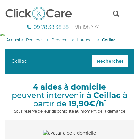
T
o
g
09 78 38 38 38
— 9h-19h 7j/7
g
l
Accueil
Recherche aide à domicile
Provence-Alpes-Côte d'Azur
Hautes-Alpes
Ceillac
e
n
a
Rechercher
v
i
g
a
4 aides à domicile
t
peuvent intervenir
à Ceillac
à
i
o
*
partir de
19,90€/h
n
Sous réserve de leur disponibilité au moment de la demande