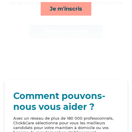
ses services de activités, rappels, surveillance de nuit et
Je m'inscris
lessive/repassage*
Afficher le profil
Comment pouvons-
nous vous aider ?
Avec un réseau de plus de 180 000 professionnels,
Click&Care sélectionne pour vous les meilleurs
candidats pour votre maintien à domicile ou vos