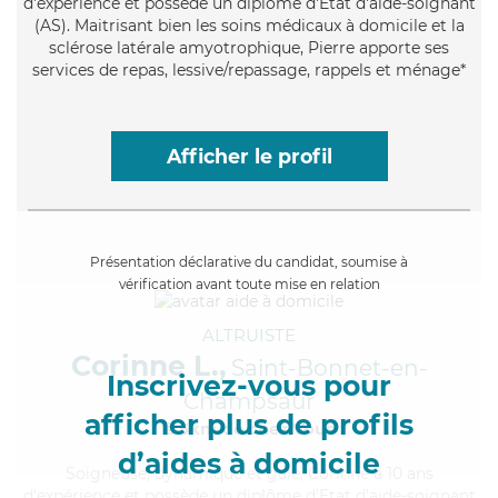
d'expérience et possède un diplôme d'Etat d'aide-soignant
(AS). Maitrisant bien les soins médicaux à domicile et la
sclérose latérale amyotrophique, Pierre apporte ses
services de repas, lessive/repassage, rappels et ménage*
Afficher le profil
Présentation déclarative du candidat, soumise à
vérification avant toute mise en relation
ALTRUISTE
Corinne L.,
Saint-Bonnet-en-
Inscrivez-vous pour
Champsaur
afficher plus de profils
à 5km de chez Vous
d’aides à domicile
Soigneuse
, dynamique et gaie, Corinne a 10 ans
d'expérience et possède un diplôme d'Etat d'aide-soignant