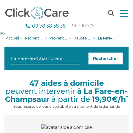
T
o
g
09 78 38 38 38
— 9h-19h 7j/7
g
l
Accueil
Recherche aide à domicile
Provence-Alpes-Côte d'Azur
Hautes-Alpes
La Fare-en-Champsaur
e
n
a
Rechercher
v
i
g
a
47 aides à domicile
t
peuvent intervenir
à La Fare-en-
i
o
*
Champsaur
à partir de
19,90€/h
n
Sous réserve de leur disponibilité au moment de la demande