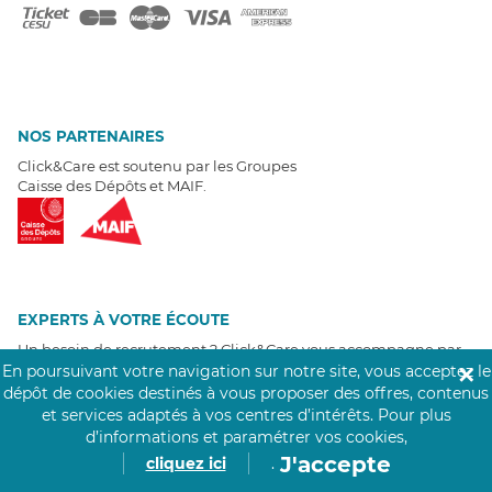
NOS PARTENAIRES
Click&Care est soutenu par les Groupes
Caisse des Dépôts et MAIF.
EXPERTS À VOTRE ÉCOUTE
Un besoin de recrutement ? Click&Care vous accompagne par
téléphone 7/7
.
En poursuivant votre navigation sur notre site, vous acceptez le
✕
Être rappelé aujourd'hui
dépôt de cookies destinés à vous proposer des offres, contenus
et services adaptés à vos centres d’intérêts.
Pour plus
d’informations et paramétrer vos cookies,
T
É
MOIGNAGES CLIENTS
J'accepte
cliquez ici
.