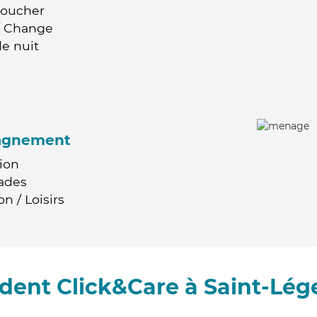
Coucher
 / Change
e nuit
agnement
ion
ades
n / Loisirs
ent Click&Care à Saint-Lég