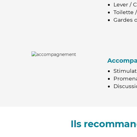
Lever / 
Toilette
Gardes d
Accomp
Stimulat
Promen
Discussio
Ils recommand