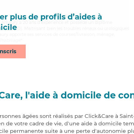
r plus de profils d’aides à
re, Amaury a 20 ans d'expérience et possède un diplôme
cile
e (ADVD). Maitrisant bien les troubles rénaux ou urologiques
maury apporte ses services de courses/livraison, ménage,
e/habillage*
nscris
Care, l'aide à domicile de co
rsonnes âgées sont réalisés par Click&Care à Sain
 de votre cadre de vie, d'une aide à domicile tem
cile permanente suite à une perte d'autonomie pl