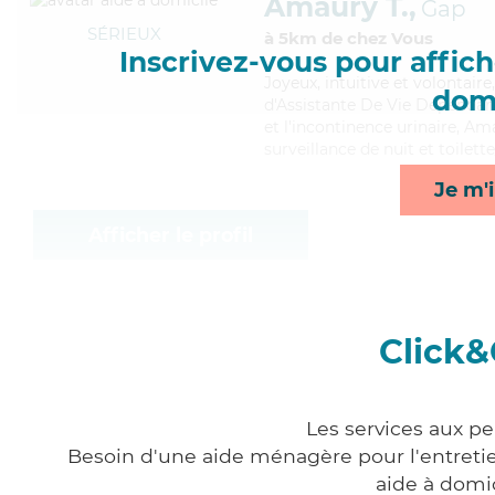
Amaury T.,
Gap
SÉRIEUX
à 5km de chez Vous
Inscrivez-vous pour affiche
Joyeux
, intuitive et volontai
domi
d'Assistante De Vie Dépendanc
et l'incontinence urinaire, A
surveillance de nuit et toilett
Je m'i
Afficher le profil
Click&
Les services aux pe
Besoin d'une aide ménagère pour l'entretien
aide à domi