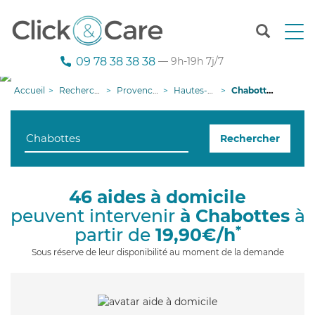
T
o
g
09 78 38 38 38
— 9h-19h 7j/7
g
l
Accueil
Recherche aide à domicile
Provence-Alpes-Côte d'Azur
Hautes-Alpes
Chabottes
e
n
a
Rechercher
v
i
g
a
46 aides à domicile
t
peuvent intervenir
à Chabottes
à
i
o
*
partir de
19,90€/h
n
Sous réserve de leur disponibilité au moment de la demande