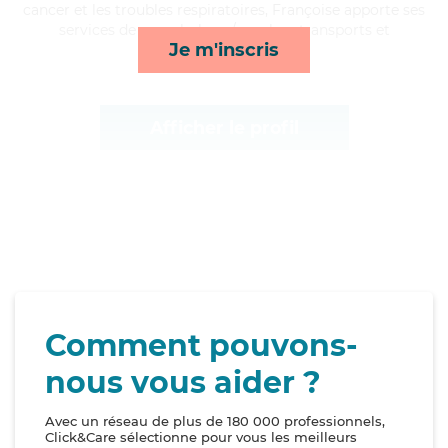
cancer et les troubles respiratoires, Françoise apporte ses
services de rappels, lever/coucher, transports et
Je m'inscris
compagnie/loisirs*
Afficher le profil
Comment pouvons-
nous vous aider ?
Avec un réseau de plus de 180 000 professionnels,
Click&Care sélectionne pour vous les meilleurs