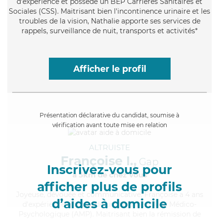
d'expérience et possède un BEP Carrières Sanitaires et
Sociales (CSS). Maitrisant bien l'incontinence urinaire et les
troubles de la vision, Nathalie apporte ses services de
rappels, surveillance de nuit, transports et activités*
Afficher le profil
Présentation déclarative du candidat, soumise à
vérification avant toute mise en relation
ALTRUISTE
Françoise I.,
Gap
Inscrivez-vous pour
à 5km de chez Vous
afficher plus de profils
Joyeuse
, dévouée et communicative, Françoise a 4 ans
d’aides à domicile
d'expérience et possède un diplôme d'Aide Médico-
Psychologique (AMP). Maitrisant bien la rémission de