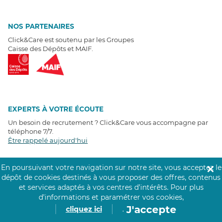
NOS PARTENAIRES
Click&Care est soutenu par les Groupes
Caisse des Dépôts et MAIF.
EXPERTS À VOTRE ÉCOUTE
Un besoin de recrutement ? Click&Care vous accompagne par
téléphone 7/7
.
Être rappelé aujourd'hui
En poursuivant votre navigation sur notre site, vous acceptez le
✕
T
É
MOIGNAGES CLIENTS
dépôt de cookies destinés à vous proposer des offres, contenus
et services adaptés à vos centres d’intérêts.
Pour plus
4,6
/5
d’informations et paramétrer vos cookies,
Avis clients
récoltés sur
J'accepte
Google
cliquez ici
.