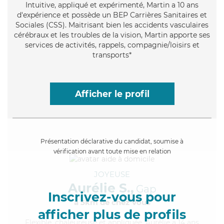
Intuitive
, appliqué et expérimenté, Martin a 10 ans
d'expérience et possède un BEP Carrières Sanitaires et
Sociales (CSS). Maitrisant bien les accidents vasculaires
cérébraux et les troubles de la vision, Martin apporte ses
services de activités, rappels, compagnie/loisirs et
transports*
Afficher le profil
Présentation déclarative du candidat, soumise à
vérification avant toute mise en relation
JOYEUSE
Aurélie S.,
Gap
Inscrivez-vous pour
à 5km de chez Vous
afficher plus de profils
Flexible
, chaleureuse et appliquée, Aurélie a 14 ans