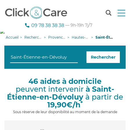
T
o
g
09 78 38 38 38
— 9h-19h 7j/7
g
l
Accueil
Recherche aide à domicile
Provence-Alpes-Côte d'Azur
Hautes-Alpes
Saint-Étienne-en-Dévoluy
e
n
a
Rechercher
v
i
g
a
46 aides à domicile
t
peuvent intervenir
à Saint-
i
o
Étienne-en-Dévoluy
à partir de
n
*
19,90€/h
Sous réserve de leur disponibilité au moment de la demande