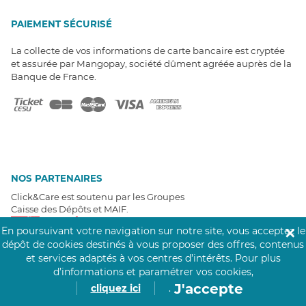
PAIEMENT SÉCURISÉ
La collecte de vos informations de carte bancaire est cryptée
et assurée par Mangopay, société dûment agréée auprès de la
Banque de France.
NOS PARTENAIRES
Click&Care est soutenu par les Groupes
Caisse des Dépôts et MAIF.
En poursuivant votre navigation sur notre site, vous acceptez le
✕
dépôt de cookies destinés à vous proposer des offres, contenus
et services adaptés à vos centres d’intérêts.
Pour plus
d’informations et paramétrer vos cookies,
J'accepte
cliquez ici
.
EXPERTS À VOTRE ÉCOUTE