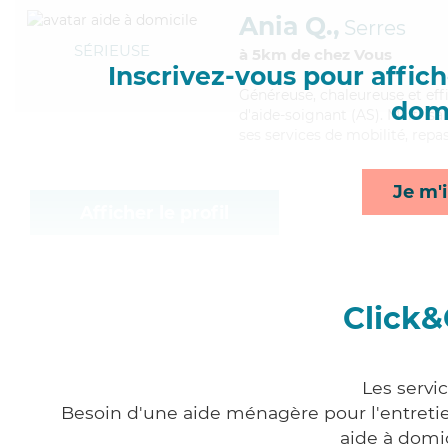
Ania Q.,
Serres
SÉRIEUSE
à 5km de chez Vous
Inscrivez-vous pour affiche
Généreuse
, chaleureuse et ef
domi
d'aide-soignant (AS). Maitrisa
ses services de mobilité, repas
Je m'i
Afficher le profil
Click&
Les servi
Besoin d'une aide ménagère pour l'entretien
aide à domi