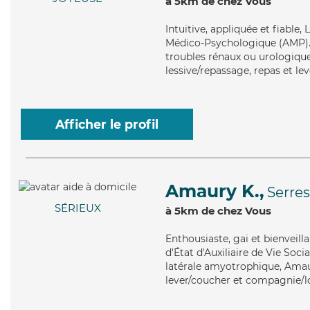
à 5km de chez Vous
Intuitive
, appliquée et fiable,
Médico-Psychologique (AMP). Ma
troubles rénaux ou urologiques
lessive/repassage, repas et le
Afficher le profil
Amaury K.,
Serres
SÉRIEUX
à 5km de chez Vous
Enthousiaste
, gai et bienvei
d'État d'Auxiliaire de Vie Soci
latérale amyotrophique, Amaur
lever/coucher et compagnie/lo