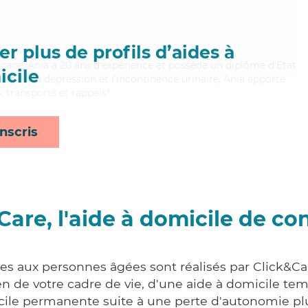
r plus de profils d’aides à
ficace, Ania a 20 ans d'expérience et possède un diplôme d'Etat
cile
nt bien la dépression et l'incontinence urinaire, Ania apporte
, transports et rappels*
nscris
Care, l'aide à domicile de co
ces aux personnes âgées sont réalisés par Click&Car
 de votre cadre de vie, d'une aide à domicile tem
cile permanente suite à une perte d'autonomie pl