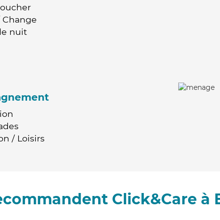
Coucher
 / Change
e nuit
agnement
ion
ades
n / Loisirs
recommandent Click&Care à 