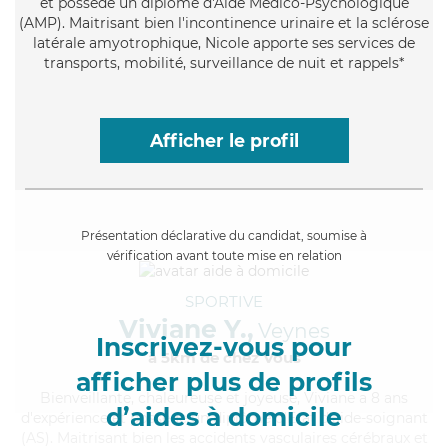
et possède un diplôme d'Aide Médico-Psychologique
(AMP). Maitrisant bien l'incontinence urinaire et la sclérose
latérale amyotrophique, Nicole apporte ses services de
transports, mobilité, surveillance de nuit et rappels*
Afficher le profil
Présentation déclarative du candidat, soumise à
vérification avant toute mise en relation
SPORTIVE
Viviane Y.,
Veynes
Inscrivez-vous pour
à 5km de chez Vous
afficher plus de profils
Bienveillante
, chaleureuse et joyeuse, Viviane a 8 ans
d’aides à domicile
d'expérience et possède un diplôme d'Etat d'aide-soignant
(AS). Maitrisant bien les accidents vasculaires cérébraux et