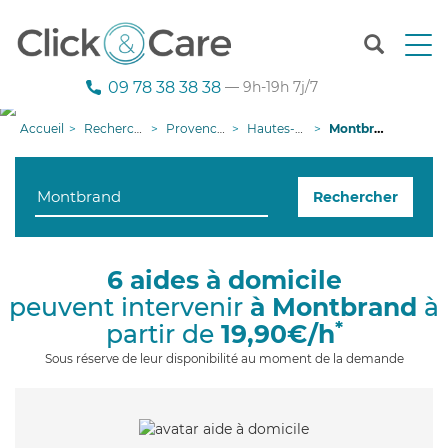
T
o
g
09 78 38 38 38
— 9h-19h 7j/7
g
l
Accueil
Recherche aide à domicile
Provence-Alpes-Côte d'Azur
Hautes-Alpes
Montbrand
e
n
a
Rechercher
v
i
g
a
6 aides à domicile
t
peuvent intervenir
à Montbrand
à
i
o
*
partir de
19,90€/h
n
Sous réserve de leur disponibilité au moment de la demande