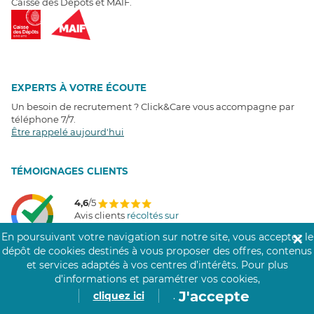
Caisse des Dépôts et MAIF.
EXPERTS À VOTRE ÉCOUTE
Un besoin de recrutement ? Click&Care vous accompagne par
téléphone 7/7
.
Être rappelé aujourd'hui
T
É
MOIGNAGES CLIENTS
4,6
/5
Avis clients
récoltés sur
Google
En poursuivant votre navigation sur notre site, vous acceptez le
✕
dépôt de cookies destinés à vous proposer des offres, contenus
et services adaptés à vos centres d’intérêts.
Pour plus
d’informations et paramétrer vos cookies,
COMMUNAUTÉ CLICK&CARE
J'accepte
cliquez ici
.