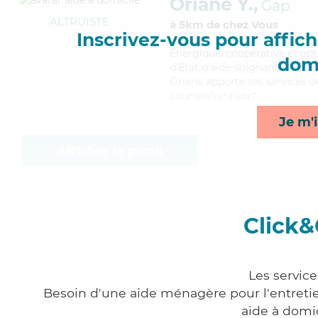
Oriane Y.,
Gap
ALTRUISTE
à 5km de chez Vous
Inscrivez-vous pour affiche
Énergique
, coopérative et op
domi
d'Etat d'aide-soignant (AS). Ma
Oriane apporte ses services d
courses/livraison*
Je m'i
Afficher le profil
Click&
Les service
Besoin d'une aide ménagère pour l'entretien
aide à domi