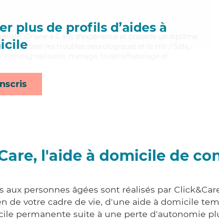
r plus de profils d’aides à
timiste, Oriane a 6 ans d'expérience et possède un diplôme
cile
itrisant bien les troubles neurologiques et le HIV / Sida,
e compagnie/loisirs, ménage, toilette/habillage et
nscris
Care, l'aide à domicile de co
s aux personnes âgées sont réalisés par Click&Care
 de votre cadre de vie, d'une aide à domicile tem
cile permanente suite à une perte d'autonomie pl