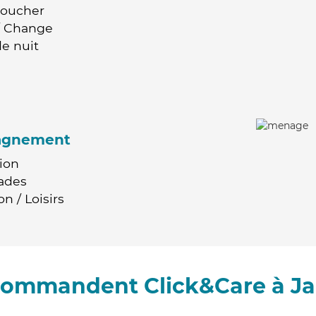
Coucher
 / Change
e nuit
agnement
ion
ades
n / Loisirs
ecommandent Click&Care à Ja