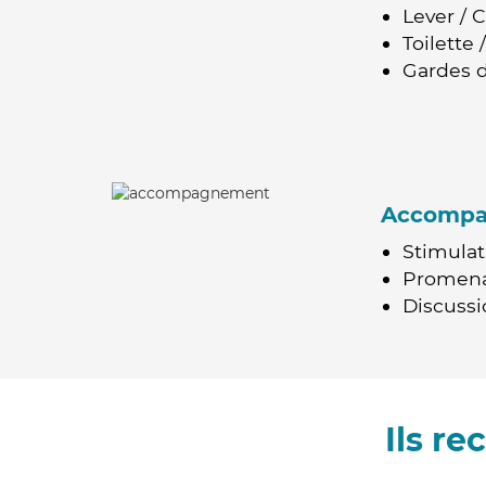
Lever / 
Toilette
Gardes d
Accomp
Stimulat
Promen
Discussio
Ils r