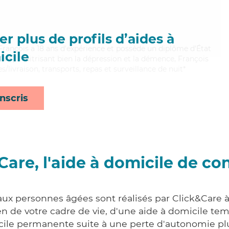
r plus de profils d’aides à
 François a 18 ans d'expérience et possède un diplôme d'État
cile
EAVS). Maitrisant bien la dépression et la démence, François
/livraison, transports, repas et surveillance de nuit*
nscris
Care, l'aide à domicile de co
aux personnes âgées sont réalisés par Click&Care 
 de votre cadre de vie, d'une aide à domicile tem
cile permanente suite à une perte d'autonomie pl