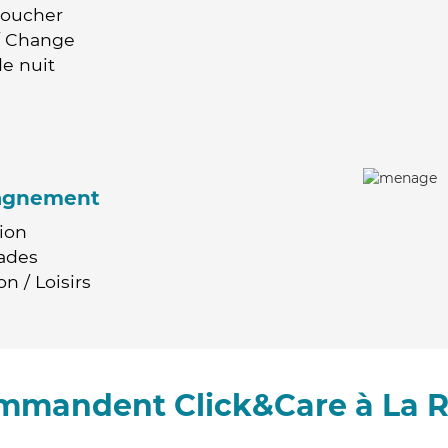
Coucher
 / Change
e nuit
agnement
ion
ades
n / Loisirs
ommandent Click&Care à La 