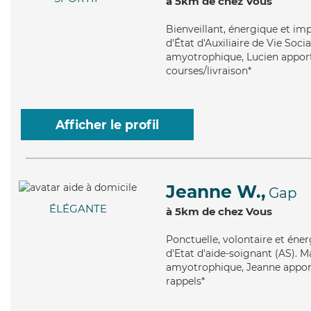
à 5km de chez Vous
Bienveillant
, énergique et im
d'État d'Auxiliaire de Vie Soci
amyotrophique, Lucien apporte 
courses/livraison*
Afficher le profil
Jeanne W.,
Gap
ÉLÉGANTE
à 5km de chez Vous
Ponctuelle
, volontaire et éne
d'Etat d'aide-soignant (AS). Ma
amyotrophique, Jeanne apporte
rappels*