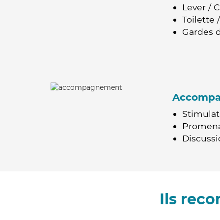
Lever / 
Toilette
Gardes d
Accomp
Stimulat
Promen
Discussio
Ils rec