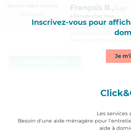
François R.,
Gap
ALTRUISTE
à 5km de chez Vous
Inscrivez-vous pour affiche
Ponctuel
, efficace et dévoué,
domi
d'Auxiliaire de Vie Sociale (D
apporte ses services de courses
Je m'i
Afficher le profil
Click&
Les services 
Besoin d'une aide ménagère pour l'entretien
aide à domi