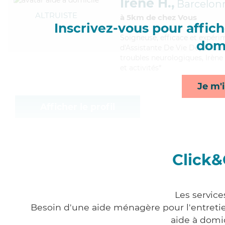
Irène H.,
Barcelon
ALTRUISTE
à 5km de chez Vous
Inscrivez-vous pour affiche
Soigneuse
, efficace et expér
domi
d'Assistante De Vie Dépendance
troubles neurologiques, Irène 
et activités*
Je m'i
Afficher le profil
Click&
Les service
Besoin d'une aide ménagère pour l'entretien
aide à domi