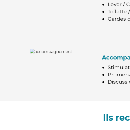
Lever / 
Toilette
Gardes d
Accomp
Stimulat
Promen
Discussio
Ils r