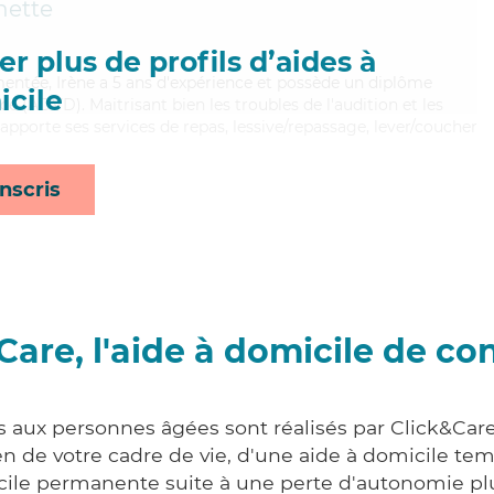
nette
r plus de profils d’aides à
imentée, Irène a 5 ans d'expérience et possède un diplôme
cile
 (ADVD). Maitrisant bien les troubles de l'audition et les
apporte ses services de repas, lessive/repassage, lever/coucher
nscris
Care, l'aide à domicile de co
s aux personnes âgées sont réalisés par Click&Car
 de votre cadre de vie, d'une aide à domicile tem
cile permanente suite à une perte d'autonomie pl