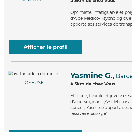
à 5km de chez Vous
Optimiste
, infatiguable et p
d'Aide Médico-Psychologique (A
apporte ses services de transp
Afficher le profil
Yasmine G.,
Barc
JOYEUSE
à 5km de chez Vous
Efficace
, flexible et joyeuse,
d'aide-soignant (AS). Maitrisa
cancer, Yasmine apporte ses se
lessive/repassage*