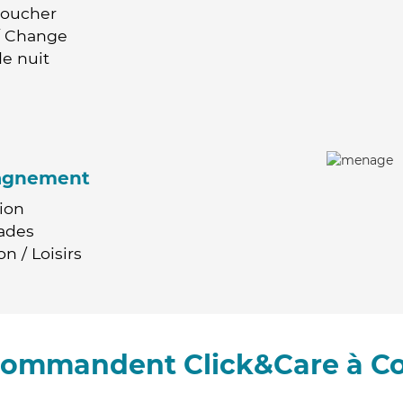
Coucher
 / Change
e nuit
agnement
ion
ades
n / Loisirs
ecommandent Click&Care à C