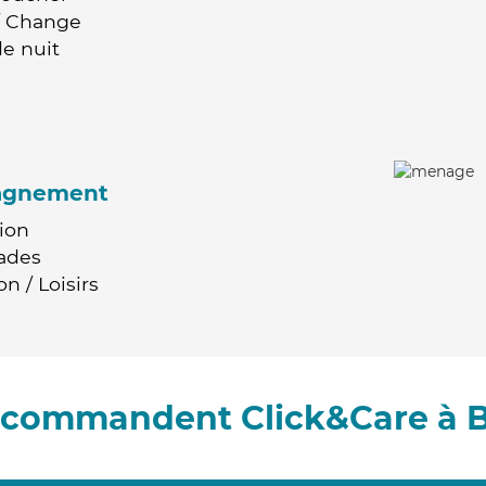
 / Change
e nuit
agnement
ion
ades
n / Loisirs
recommandent Click&Care à 