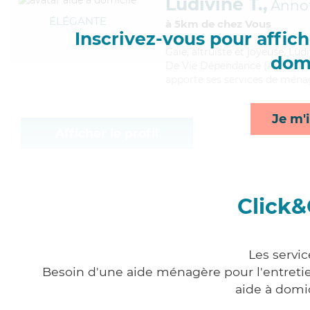
Ludivine T.,
Anno
ÉLÉGANTE
à 5km de chez Vous
Inscrivez-vous pour affiche
Gaie
, altruiste et joyeuse, Lu
domi
De Vie Dépendance (ADVD). Mait
apporte ses services de ménage
Je m'i
Afficher le profil
Click&
Les servi
Besoin d'une aide ménagère pour l'entretien
aide à domi