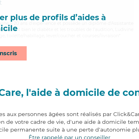
t
r plus de profils d’aides à
divine a 20 ans d'expérience et possède un diplôme d'Assistante
cile
risant bien le diabète et les troubles de l'audition, Ludivine
, toilette/habillage, lever/coucher et courses/livraison*
nscris
Care, l'aide à domicile de co
ces aux personnes âgées sont réalisés par Click&Car
 de votre cadre de vie, d'une aide à domicile tem
cile permanente suite à une perte d'autonomie pl
Être rappelé par un conseiller