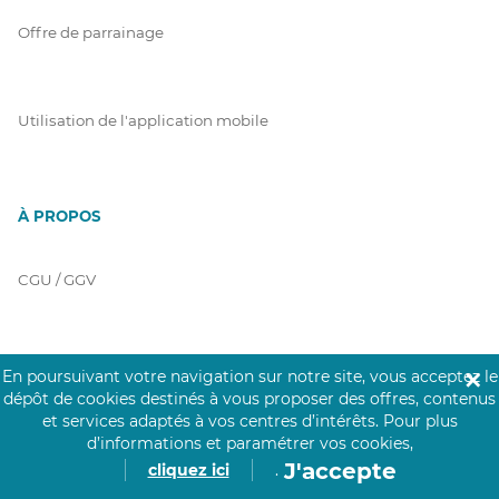
Offre de parrainage
Utilisation de l'application mobile
À PROPOS
CGU / GGV
Charte Click&Care
En poursuivant votre navigation sur notre site, vous acceptez le
✕
dépôt de cookies destinés à vous proposer des offres, contenus
et services adaptés à vos centres d’intérêts.
Pour plus
d’informations et paramétrer vos cookies,
Code de Déontologie
J'accepte
cliquez ici
.