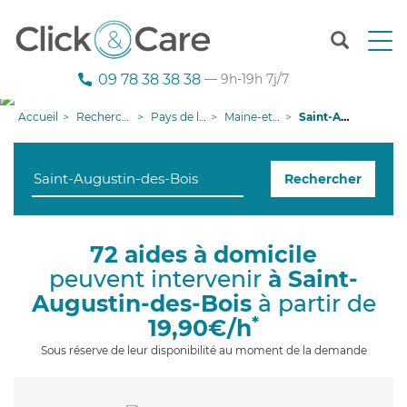
T
o
g
09 78 38 38 38
— 9h-19h 7j/7
g
l
Accueil
Recherche aide à domicile
Pays de la Loire
Maine-et-Loire
Saint-Augustin-des-Bois
e
n
a
Rechercher
v
i
g
a
72 aides à domicile
t
peuvent intervenir
à Saint-
i
o
Augustin-des-Bois
à partir de
n
*
19,90€/h
Sous réserve de leur disponibilité au moment de la demande