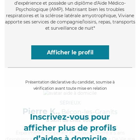
d'expérience et possède un diplôme d'Aide Médico-
Psychologique (AMP). Maitrisant bien les troubles
respiratoires et la sclérose latérale amyotrophique, Viviane
apporte ses services de compagnie/loisirs, repas, transports
et surveillance de nuit*
Afficher le profil
Présentation déclarative du candidat, soumise à
vérification avant toute mise en relation
SÉRIEUX
Pierre K.,
Bécon-les-Granits
Inscrivez-vous pour
à 5km de chez Vous
afficher plus de profils
Expérimenté
, coopératif et intuitive, Pierre a 5 ans
d’aides à domicile
d'expérience et possède un diplôme d'Assistante De Vie aux