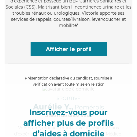
d'expérience et possède un BEP Carrières Sanitaires et
Sociales (CSS). Maitrisant bien l'incontinence urinaire et les
troubles rénaux ou urologiques, Victoria apporte ses
services de rappels, courses/livraison, lever/coucher et
mobilité*
Afficher le profil
Présentation déclarative du candidat, soumise à
vérification avant toute mise en relation
SPORTIVE
Aurélie Y.,
Pomérols
Inscrivez-vous pour
à 5km de chez Vous
afficher plus de profils
Volontaire
, efficace et intuitive, Aurélie a 23 ans
d’aides à domicile
d'expérience et possède un diplôme d'Aide Médico-