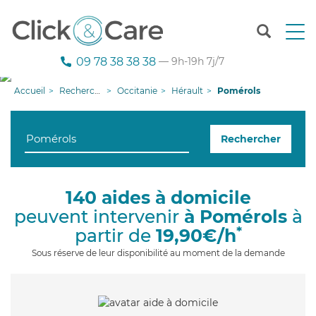
T
o
g
09 78 38 38 38
— 9h-19h 7j/7
g
l
Accueil
Recherche aide à domicile
Occitanie
Hérault
Pomérols
e
n
a
Rechercher
v
i
g
a
140 aides à domicile
t
peuvent intervenir
à Pomérols
à
i
o
*
partir de
19,90€/h
n
Sous réserve de leur disponibilité au moment de la demande