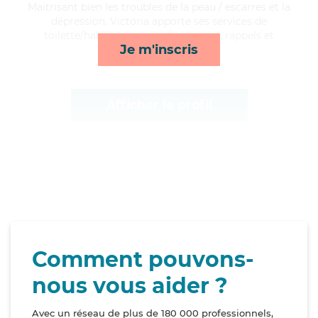
Maitrisant bien les troubles de la peau / escarres et la
dépression, Victoria apporte ses services de
toilette/habillage, lessive/repassage, rappels et
Je m'inscris
surveillance de nuit*
Afficher le profil
Comment pouvons-
nous vous aider ?
Avec un réseau de plus de 180 000 professionnels,