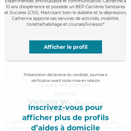
Expérimentée
, enthousiaste et communicative, Catherine a
10 ans d'expérience et possède un BEP Carrières Sanitaires
et Sociales (CSS). Maitrisant bien le diabète et la dépression,
Catherine apporte ses services de activités, mobilité,
toilette/habillage et courses/livraison*
Afficher le profil
Présentation déclarative du candidat, soumise à
vérification avant toute mise en relation
SPORTIVE
Victoria W.,
Bédarieux
Inscrivez-vous pour
à 5km de chez Vous
afficher plus de profils
Efficace
, minutieuse et optimiste, Victoria a 10 ans
d’aides à domicile
d'expérience et possède un diplôme d'Etat d'infirmier (DEI).