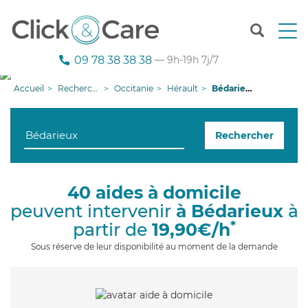
T
o
g
09 78 38 38 38
— 9h-19h 7j/7
g
l
Accueil
Recherche aide à domicile
Occitanie
Hérault
Bédarieux
e
n
a
Rechercher
v
i
g
a
40 aides à domicile
t
peuvent intervenir
à Bédarieux
à
i
o
*
partir de
19,90€/h
n
Sous réserve de leur disponibilité au moment de la demande