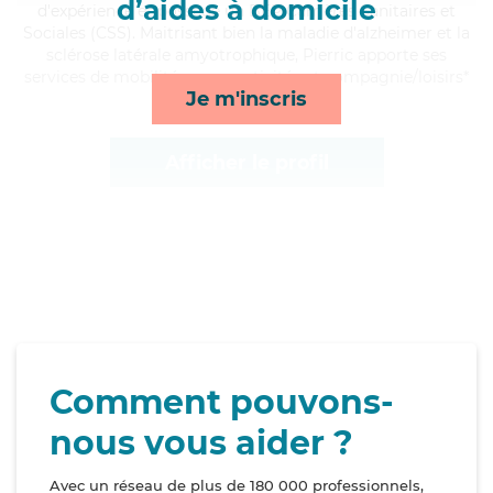
d’aides à domicile
d'expérience et possède un BEP Carrières Sanitaires et
Sociales (CSS). Maitrisant bien la maladie d'alzheimer et la
sclérose latérale amyotrophique, Pierric apporte ses
services de mobilité, repas, activités et compagnie/loisirs*
Je m'inscris
Afficher le profil
Comment pouvons-
nous vous aider ?
Avec un réseau de plus de 180 000 professionnels,