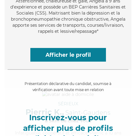
Attentionnée
, chaleureuse et gaie, Angela a 9 ans
d'expérience et possède un BEP Carrières Sanitaires et
Sociales (CSS). Maitrisant bien la dépression et la
bronchopneumopathie chronique obstructive, Angela
apporte ses services de transports, courses/livraison,
rappels et lessive/repassage*
Afficher le profil
Présentation déclarative du candidat, soumise à
vérification avant toute mise en relation
SÉRIEUX
Pierric K.,
Saint-Gaudens
Inscrivez-vous pour
à 5km de chez Vous
afficher plus de profils
Infatiguable
, coopératif et efficace, Pierric a 10 ans