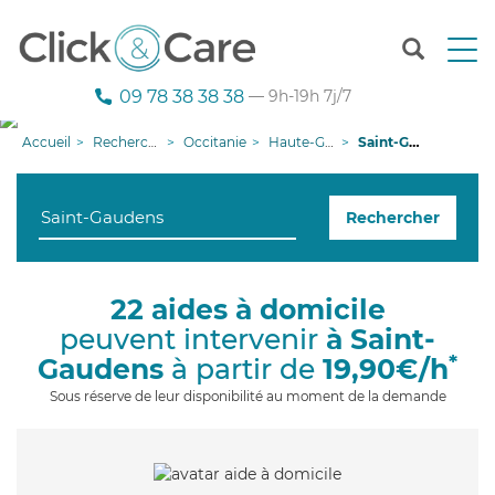
T
o
g
09 78 38 38 38
— 9h-19h 7j/7
g
l
Accueil
Recherche aide à domicile
Occitanie
Haute-Garonne
Saint-Gaudens
e
n
a
Rechercher
v
i
g
a
22 aides à domicile
t
peuvent intervenir
à Saint-
i
o
*
Gaudens
à partir de
19,90€/h
n
Sous réserve de leur disponibilité au moment de la demande