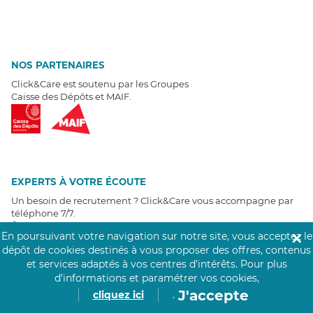
NOS PARTENAIRES
Click&Care est soutenu par les Groupes
Caisse des Dépôts et MAIF.
EXPERTS À VOTRE ÉCOUTE
Un besoin de recrutement ? Click&Care vous accompagne par
téléphone 7/7
.
Être rappelé aujourd'hui
En poursuivant votre navigation sur notre site, vous acceptez le
✕
dépôt de cookies destinés à vous proposer des offres, contenus
et services adaptés à vos centres d’intérêts.
Pour plus
T
É
MOIGNAGES CLIENTS
d’informations et paramétrer vos cookies,
J'accepte
cliquez ici
.
4,6
/5
Avis clients
récoltés sur