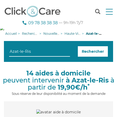
T
o
g
09 78 38 38 38
— 9h-19h 7j/7
g
l
Accueil
Recherche aide à domicile
Nouvelle-Aquitaine
Haute-Vienne
Azat-le-Ris
e
n
a
Rechercher
v
i
g
a
14 aides à domicile
t
peuvent intervenir
à Azat-le-Ris
à
i
o
*
partir de
19,90€/h
n
Sous réserve de leur disponibilité au moment de la demande