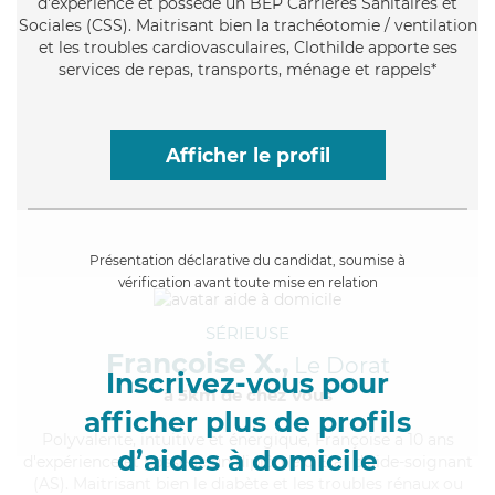
d'expérience et possède un BEP Carrières Sanitaires et
Sociales (CSS). Maitrisant bien la trachéotomie / ventilation
et les troubles cardiovasculaires, Clothilde apporte ses
services de repas, transports, ménage et rappels*
Afficher le profil
Présentation déclarative du candidat, soumise à
vérification avant toute mise en relation
SÉRIEUSE
Françoise X.,
Le Dorat
Inscrivez-vous pour
à 5km de chez Vous
afficher plus de profils
Polyvalente
, intuitive et énergique, Françoise a 10 ans
d’aides à domicile
d'expérience et possède un diplôme d'Etat d'aide-soignant
(AS). Maitrisant bien le diabète et les troubles rénaux ou