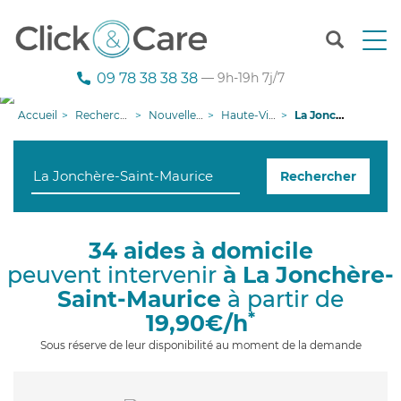
T
o
g
09 78 38 38 38
— 9h-19h 7j/7
g
l
Accueil
Recherche aide à domicile
Nouvelle-Aquitaine
Haute-Vienne
La Jonchère-Saint-Maurice
e
n
a
Rechercher
v
i
g
a
34 aides à domicile
t
peuvent intervenir
à La Jonchère-
i
o
Saint-Maurice
à partir de
n
*
19,90€/h
Sous réserve de leur disponibilité au moment de la demande