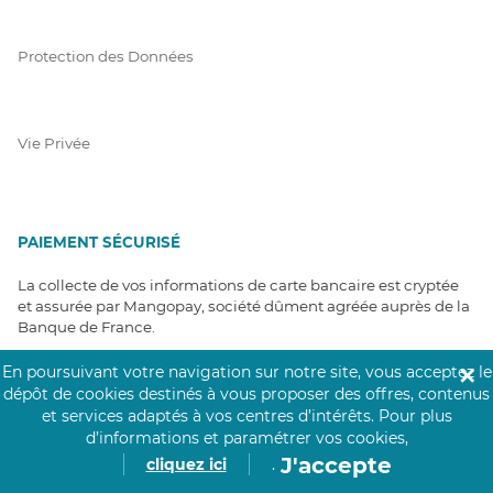
Protection des Données
Vie Privée
PAIEMENT SÉCURISÉ
La collecte de vos informations de carte bancaire est cryptée
et assurée par Mangopay, société dûment agréée auprès de la
Banque de France.
En poursuivant votre navigation sur notre site, vous acceptez le
✕
dépôt de cookies destinés à vous proposer des offres, contenus
et services adaptés à vos centres d’intérêts.
Pour plus
d’informations et paramétrer vos cookies,
J'accepte
cliquez ici
.
NOS PARTENAIRES