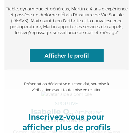
Fiable
, dynamique et généreux, Martin a 4 ans d'expérience
et possède un diplôme d'État d'Auxiliaire de Vie Sociale
(DEAVS). Maitrisant bien l'arthrite et la convalescence
postopératoire, Martin apporte ses services de rappels,
lessive/repassage, surveillance de nuit et ménage*
Afficher le profil
Présentation déclarative du candidat, soumise à
vérification avant toute mise en relation
SPORTIVE
Isabelle Q.,
Ambazac
Inscrivez-vous pour
à 5km de chez Vous
afficher plus de profils
Communicative
, gaie et volontaire, Isabelle a 14 ans