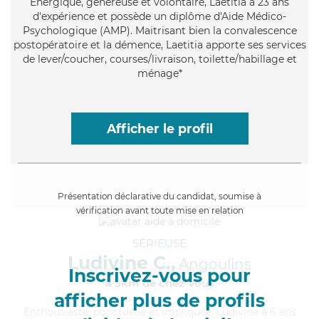
Énergique
, généreuse et volontaire, Laetitia a 23 ans
d'expérience et possède un diplôme d'Aide Médico-
Psychologique (AMP). Maitrisant bien la convalescence
postopératoire et la démence, Laetitia apporte ses services
de lever/coucher, courses/livraison, toilette/habillage et
ménage*
Afficher le profil
Présentation déclarative du candidat, soumise à
vérification avant toute mise en relation
SÉRIEUSE
Ludivine C.,
Angoulins
Inscrivez-vous pour
à 5km de chez Vous
afficher plus de profils
Enthousiaste
, ponctuelle et impliquée, Ludivine a 6 ans