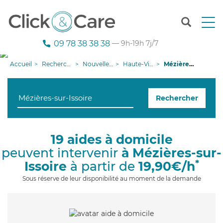
T
o
g
09 78 38 38 38
— 9h-19h 7j/7
g
l
Accueil
Recherche aide à domicile
Nouvelle-Aquitaine
Haute-Vienne
Mézières-sur-Issoire
e
n
a
Rechercher
v
i
g
a
19 aides à domicile
t
peuvent intervenir
à Mézières-sur-
i
o
*
Issoire
à partir de
19,90€/h
n
Sous réserve de leur disponibilité au moment de la demande