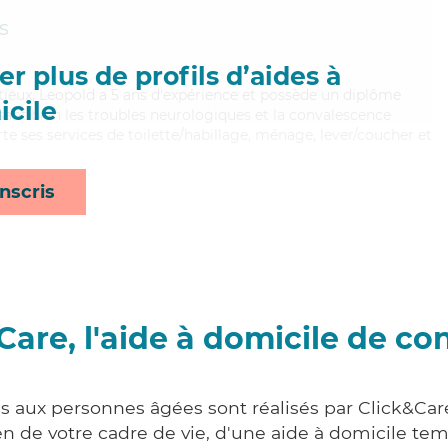
s
r plus de profils d’aides à
tieux, Leopold a 5 ans d'expérience et possède un diplôme
cile
risant bien les troubles neurologiques et la convalescence
te ses services de toilette/habillage, ménage, lever/coucher et
nscris
Care, l'aide à domicile de co
es aux personnes âgées sont réalisés par Click&Car
 de votre cadre de vie, d'une aide à domicile tem