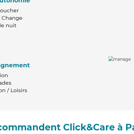
'autonomie
Coucher
 / Change
e nuit
agnement
ion
ades
n / Loisirs
ecommandent Click&Care à 