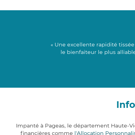
« Une excellente rapidité tissé
le bienfaiteur le plus allia
Inf
Impanté à Pageas, le département Haute-Vi
financières comme
l'Allocation Personna