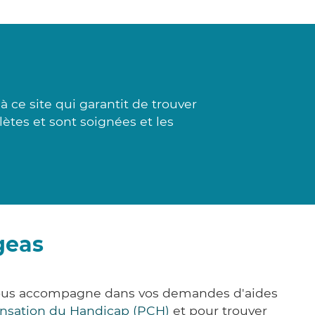
 ce site qui garantit de trouver
lètes et sont soignées et les
geas
 vous accompagne dans vos demandes d'aides
nsation du Handicap (PCH)
et pour trouver