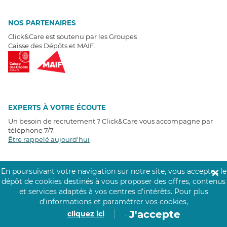
NOS PARTENAIRES
Click&Care est soutenu par les Groupes
Caisse des Dépôts et MAIF.
EXPERTS À VOTRE ÉCOUTE
Un besoin de recrutement ? Click&Care vous accompagne par
téléphone 7/7
.
Être rappelé aujourd'hui
T
É
MOIGNAGES CLIENTS
En poursuivant votre navigation sur notre site, vous acceptez le
✕
dépôt de cookies destinés à vous proposer des offres, contenus
4,6
/5
et services adaptés à vos centres d’intérêts.
Pour plus
Avis clients
récoltés sur
d’informations et paramétrer vos cookies,
Google
J'accepte
cliquez ici
.