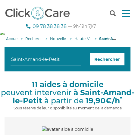
T
o
g
09 78 38 38 38
— 9h-19h 7j/7
g
l
Accueil
Recherche aide à domicile
Nouvelle-Aquitaine
Haute-Vienne
Saint-Amand-le-Petit
e
n
a
Rechercher
v
i
g
a
11 aides à domicile
t
peuvent intervenir
à Saint-Amand-
i
o
*
le-Petit
à partir de
19,90€/h
n
Sous réserve de leur disponibilité au moment de la demande