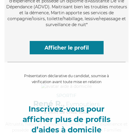
d'expérience et possède un diplôme d'Assistante De Vie
Dépendance (ADVD). Maitrisant bien les troubles moteurs
et la démence, Martin apporte ses services de
compagnie/loisirs, toilette/habillage, lessive/repassage et
surveillance de nuit*
Afficher le profil
Présentation déclarative du candidat, soumise à
vérification avant toute mise en relation
SPORTIF
René R.,
Eymoutiers
Inscrivez-vous pour
à 5km de chez Vous
afficher plus de profils
Altruiste
, fiable et bienveillant, René a 7 ans d'expérience et
d’aides à domicile
possède un diplôme d'Assistante De Vie aux Familles