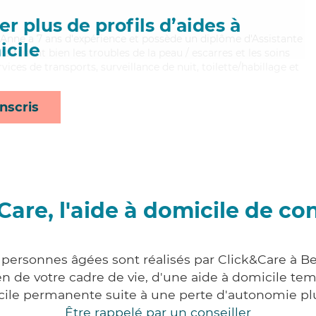
r plus de profils d’aides à
, Anne a 7 ans d'expérience et possède un diplôme d'Assistante
cile
risant bien les troubles de la peau / escarres et les soins
rvices de transports, surveillance de nuit, toilette/habillage et
nscris
Care, l'aide à domicile de co
x personnes âgées sont réalisés par Click&Care à 
 de votre cadre de vie, d'une aide à domicile tem
cile permanente suite à une perte d'autonomie pl
Être rappelé par un conseiller