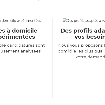
es à domicile
Des profils ad
périmentées
vos besoi
le candidatures sont
Nous vous proposons l
eusement analysées
domicile les plus qual
votre deman