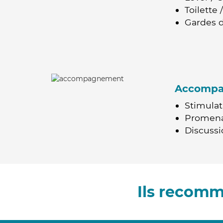
Toilette
Gardes d
Accomp
Stimulat
Promen
Discussio
Ils recom