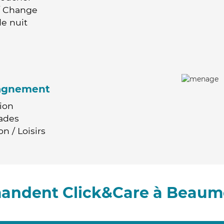
 / Change
e nuit
agnement
ion
ades
n / Loisirs
mandent Click&Care à Beaum