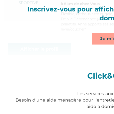
SPORTIVE
à 5km de chez Vous
Inscrivez-vous pour affiche
Flexible
, enthousiaste et gaie
domi
De Vie Dépendance (ADVD). Mait
palliatifs, Anne apporte ses se
lever/coucher*
Je m'i
Afficher le profil
Click&
Les services au
Besoin d'une aide ménagère pour l'entretien
aide à domi