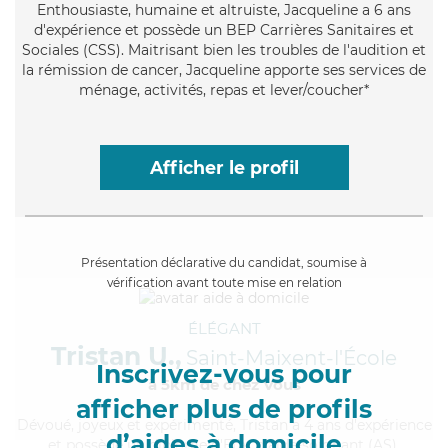
Enthousiaste
, humaine et altruiste, Jacqueline a 6 ans
d'expérience et possède un BEP Carrières Sanitaires et
Sociales (CSS). Maitrisant bien les troubles de l'audition et
la rémission de cancer, Jacqueline apporte ses services de
ménage, activités, repas et lever/coucher*
Afficher le profil
Présentation déclarative du candidat, soumise à
vérification avant toute mise en relation
ÉLÉGANT
Tristan U.,
Saint-Maixent-l'École
Inscrivez-vous pour
à 5km de chez Vous
afficher plus de profils
Dévoué
, joyeux et expérimenté, Tristan a 4 ans d'expérience
d’aides à domicile
et possède un diplôme d'Etat d'aide-soignant (AS).