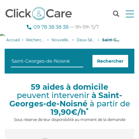
T
o
g
09 78 38 38 38
— 9h-19h 7j/7
g
l
Accueil
Recherche aide à domicile
Nouvelle-Aquitaine
Deux-Sèvres
Saint-Georges-de-Noisné
e
n
a
Rechercher
v
i
g
a
59 aides à domicile
t
peuvent intervenir
à Saint-
i
o
Georges-de-Noisné
à partir de
n
*
19,90€/h
Sous réserve de leur disponibilité au moment de la demande