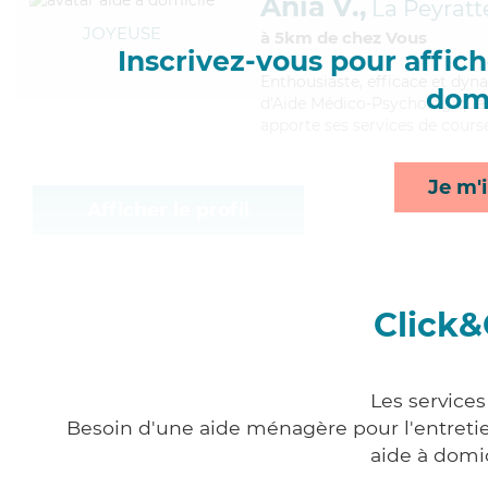
Ania V.,
La Peyratt
JOYEUSE
à 5km de chez Vous
Inscrivez-vous pour affiche
Enthousiaste
, efficace et dy
domi
d'Aide Médico-Psychologique (A
apporte ses services de course
Je m'i
Afficher le profil
Click&
Les service
Besoin d'une aide ménagère pour l'entretien
aide à domi