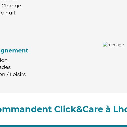
 / Change
e nuit
agnement
ion
ades
n / Loisirs
commandent Click&Care à L