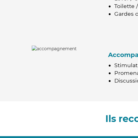
Toilette
Gardes d
Accomp
Stimulat
Promen
Discussio
Ils re