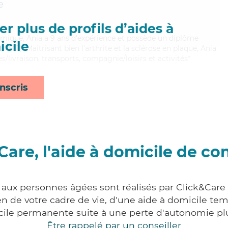
e
r plus de profils d’aides à
namique, Ania a 9 ans d'expérience et possède un diplôme
cile
MP). Maitrisant bien l'arthrite et la sclérose en plaque, Ania
s/livraison, transports, compagnie/loisirs et activités*
nscris
Care, l'aide à domicile de co
s aux personnes âgées sont réalisés par Click&Care
 de votre cadre de vie, d'une aide à domicile tem
cile permanente suite à une perte d'autonomie pl
Être rappelé par un conseiller