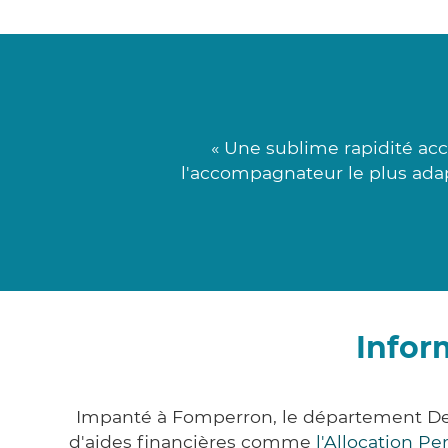
« Une sublime rapidité acc
l'accompagnateur le plus adapt
Infor
Impanté à Fomperron, le département De
d'aides financières comme
l'Allocation P