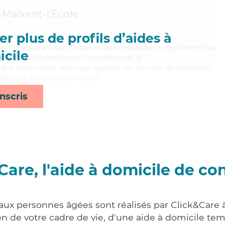
-Maixent-l'École
r plus de profils d’aides à
née, Monique a 6 ans d'expérience et possède un diplôme d'Etat
cile
t bien la trachéotomie / ventilation et la
e obstructive, Monique apporte ses services de transports,
habillage et courses/livraison*
nscris
Care, l'aide à domicile de co
 aux personnes âgées sont réalisés par Click&Care
 de votre cadre de vie, d'une aide à domicile tem