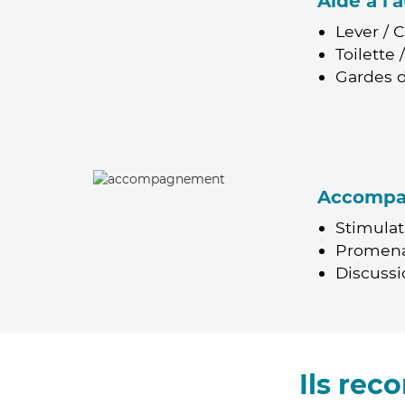
Aide à l
Lever / 
Toilette
Gardes d
Accomp
Stimulat
Promen
Discussio
Ils re