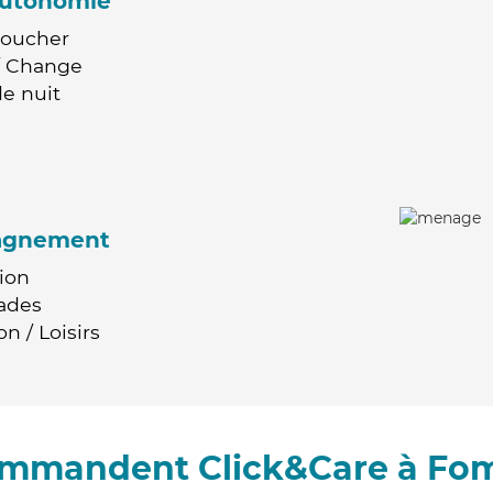
'autonomie
Coucher
 / Change
e nuit
agnement
ion
ades
n / Loisirs
commandent Click&Care à Fo