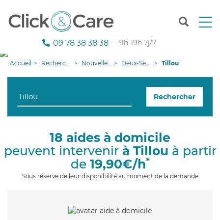
T
o
g
09 78 38 38 38
— 9h-19h 7j/7
g
l
Accueil
Recherche aide à domicile
Nouvelle-Aquitaine
Deux-Sèvres
Tillou
e
n
a
Rechercher
v
i
g
a
18 aides à domicile
t
peuvent intervenir
à Tillou
à partir
i
o
*
de
19,90€/h
n
Sous réserve de leur disponibilité au moment de la demande