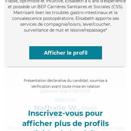
Fiable
, optimiste et intuitive, Elisabeth a 6 ans d'expérience
et possède un BEP Carrières Sanitaires et Sociales (CSS).
Maitrisant bien les troubles gastro-intestinaux et la
convalescence postopératoire, Elisabeth apporte ses
services de compagnie/loisirs, lever/coucher,
surveillance de nuit et lessive/repassage*
Afficher le profil
Présentation déclarative du candidat, soumise à
vérification avant toute mise en relation
SÉRIEUSE
Nathalie W.,
Mellé
Inscrivez-vous pour
à 5km de chez Vous
afficher plus de profils
Altruiste
, communicative et coopérative, Nathalie a 5 ans