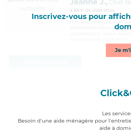
Jeanne J.,
Chef-B
ALTRUISTE
à 5km de chez Vous
Inscrivez-vous pour affiche
Humaine
, volontaire et minu
domi
d'Aide Médico-Psychologique (
postopératoire, Jeanne apport
surveillance de nuit et repas*
Je m'i
Afficher le profil
Click&
Les service
Besoin d'une aide ménagère pour l'entretien
aide à domi