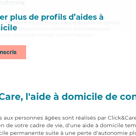
outonne
r plus de profils d’aides à
tieuse, Jeanne a 6 ans d'expérience et possède un diplôme
cile
AMP). Maitrisant bien l'arthrite et la convalescence
e ses services de ménage, toilette/habillage,
nscris
Care, l'aide à domicile de co
s aux personnes âgées sont réalisés par Click&Care
 de votre cadre de vie, d'une aide à domicile tem
cile permanente suite à une perte d'autonomie pl