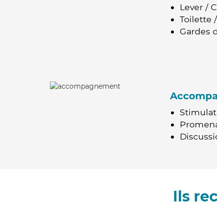
Lever / 
Toilette
Gardes d
Accomp
Stimulat
Promen
Discussio
Ils r