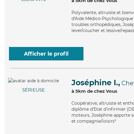
à 5km de chez Vous
Polyvalente
, altruiste et bie
d'Aide Médico-Psychologique (
troubles orthopédiques, Joséph
lever/coucher et lessive/repas
Afficher le profil
Joséphine I.,
Che
SÉRIEUSE
à 5km de chez Vous
Coopérative
, altruiste et ent
diplôme d'Etat d'infirmier (DE
moteurs, Joséphine apporte ses
et compagnie/loisirs*