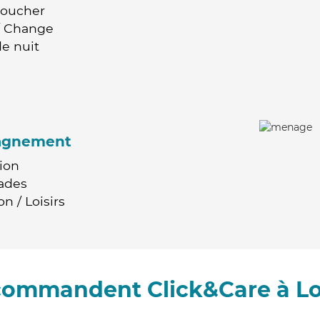
Coucher
 / Change
e nuit
agnement
ion
ades
n / Loisirs
ecommandent Click&Care à Lo